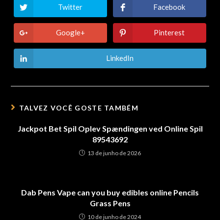
Twitter
Facebook
Opens
Opens
in
in
a
a
new
new
Google+
Pinterest
Opens
Opens
window
window
in
in
a
a
new
new
LinkedIn
Opens
window
window
in
a
new
window
TALVEZ VOCÊ GOSTE TAMBÉM
Jackpot Bet Spil Oplev Spændingen ved Online Spil
89543692
13 de junho de 2026
Dab Pens Vape can you buy edibles online Pencils
Grass Pens
10 de junho de 2024