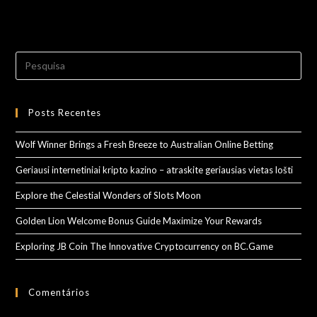
Search
for:
Posts Recentes
Wolf Winner Brings a Fresh Breeze to Australian Online Betting
Geriausi internetiniai kripto kazino – atraskite geriausias vietas lošti
Explore the Celestial Wonders of Slots Moon
Golden Lion Welcome Bonus Guide Maximize Your Rewards
Exploring JB Coin The Innovative Cryptocurrency on BC.Game
Comentários