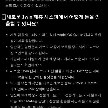
스를 즉시 이용할 수 있습니다.
⃣ 새로운 1win 제휴 시스템에서 어떻게 돈을 인
출할 수 있나요?
자체 앱을 업그레이드하면 최신 Apple iOS 출시 버전과의 호환
성이 더욱 향상됩니다.
일반적인 평판은 라이브 도박 중에 보호를 증가시키고 파트너
십 포인트를 감소시킵니다.
가입하거나 배팅하기 전에 해당 국가에서 새로운 서비스가 제
공되는지 확인하세요.
새로운 1Win 웹사이트의 최신 셀룰러 버전과 1Win 앱은 웨이
드 도박을 위한 강력한 플랫폼을 제공합니다.
이러한 유형의 작업을 따르면 새로운 종류의 1Win 소프트웨어
가 화면이나 Mac 장비에 멈춥니다.
당신이 트래픽 중재 전문가이든, SEO 전문가이든, 기사 블로거
이든, 1win Mate는 당신의 청중을 충분한 시간과 돈으로 전환
할 수 있는 장비를 갖추고 있습니다.