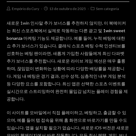
Post
Post
Post
Empório do Cury
13 de outubro de 2025
Sem categoria
author:
published:
category:
새로운 1win 인사말 추가 보너스를 추천하지 않지만, 이 북메이커
는 최신 스포츠북에서 실제로 작동하는 다른 광고 및
1win sweet
bonanza
마케팅 기능도 제공합니다. 예를 들어, 누적 베팅에 대한
쇼 추가 보너스가 있습니다. 클래식 스포츠 베팅 수락 인센티브를
선호하는 베팅 팬이라면, 새롭게 가입한 사람들에게 최신 다파벳
추가 보너스를 추천합니다. 새로운 라이브 게임 섹션은 매우 훌륭
하며, 끊임없이 변화하는 상황에 따라 다양한 배당률을 제공합니
다. 게임 내 베팅은 경기 결과, 선수 성적, 심층적인 내부 게임 분석
등 다양한 요소를 포함합니다.
최신 앱은 선택한 스포츠 이벤트를
실시간으로 스트리밍하여 완전히 몰입감 넘치는 플레이 경험을 제
공합니다.
이 사이트를 모바일에서 직접 플레이하고, 베팅하고, 출금할 수 있
으며, 예를 들어 탭 접속을 위해 홈 화면으로 바로가기를 만들 수도
있습니다. 앱을 설치할 필요가 없습니다. 새로운 iOS 버전은 새로운
모바일 웹페이지에서 바로 작동합니다. 모든 최신 혜택, 게임, 보너