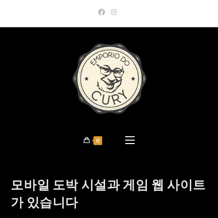
Skip
to
content
0
모바일 도박 시설과 게임 웹 사이트
가 있습니다