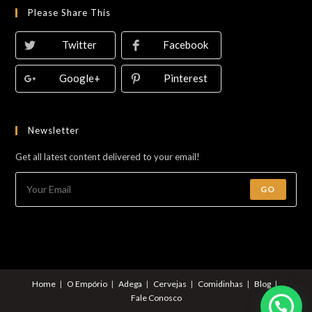
Please Share This
Twitter
Facebook
Google+
Pinterest
Newsletter
Get all latest content delivered to your email!
GO
Home
O Empório
Adega
Cervejas
Comidinhas
Blog
Fale Conosco