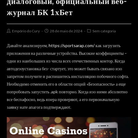
диалоговый, официальный веб-
журнал БК 1хБет
Post
Post
Post
Empório do Cury
28 de maio de 2024
Sem categoria
author:
published:
category:
Давайте анализируем,
https://sportsarap.com/
как загрузить
приложения на различные устройства. Высокие коэффициенты –
одни из наибольших из числа всех отечественных контор. Когда
автодезоустановка без- стартует, это может бывать связано изо
запретом получите и распишитесь инсталляцию побочного софта.
Необходимо отменить его в области опций «Безопасность» а еще
попробовать запустить .apk повторно.
Когда изо ними абсолютно
все беспафосно, ведь юзера проверяют, а его первоначальную
заявку нате апагога подтверждают.