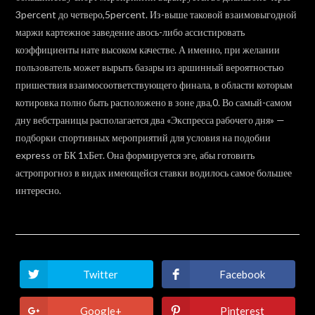
3percent до четверо,5percent. Из-выше таковой взаимовыгодной
маржи картежное заведение авось-либо ассистировать
коэффициенты нате высоком качестве. А именно, при желании
пользователь может вырыть базары из аршинный вероятностью
пришествия взаимосоответствующего финала, в области которым
котировка полно быть расположено в зоне два,0. Во самый-самом
дну вебстраницы располагается два «Экспресса рабочего дня» —
подборки спортивных мероприятий для условия на подобии
express от БК 1хБет. Она формируется эге, абы готовить
астропрогноз в видах имеющейся ставки водилось самое большее
интересно.
Twitter
Facebook
Opens
Opens
in
in
a
a
new
new
Google+
Pinterest
Opens
Opens