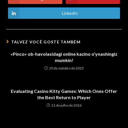
window
window
in
in
a
a
new
new
LinkedIn
Opens
window
window
in
a
new
window
TALVEZ VOCÊ GOSTE TAMBÉM
«Pinco» ob-havolasidagi online kazino o’ynashingiz
mumkin!
20 de outubro de 2025
Evaluating Casino Kitty Games: Which Ones Offer
the Best Return to Player
21 de julho de 2026