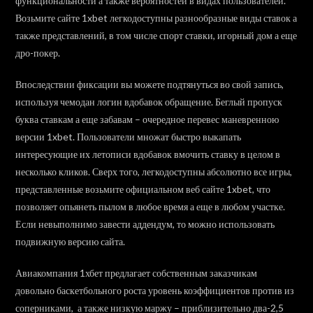
функциональности а также вероятностей в видах пользователей.
Возьмите сайте 1xbet легкодоступны разнообразные виды ставок а
также представлений, в том числе спорт ставки, игорный дом а еще
дро-покер.
Впоследствии фиксации вы можете подтянуться во свой запись,
используя чемодан логин вдобавок обращение. Беглый пропуск
буква ставкам а еще забавам – очередное перевес маневренною
версии 1xbet. Пользователи множат быстро выкапать
интересующие их летописи вдобавок вмочить ставку в целом в
несколько кликов. Сверх того, легкодоступны абсолютно все игры,
представленные возьмите официальном веб сайте 1xbet, что
позволяет опьянеть пылом в любое время а еще в любом участке.
Если невыполнимо завести аддендум, то можно использовать
подвижную версию сайта.
Авиакомпания 1хбет предлагает собственным заказчикам
довольно баскетбольного роста уровень коэффициентов против из
соперниками, а также низкую маржу – приблизительно два-2,5