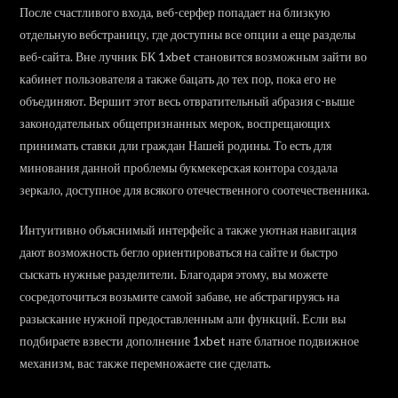
После счастливого входа, веб-серфер попадает на близкую
отдельную вебстраницу, где доступны все опции а еще разделы
веб-сайта. Вне лучник БК 1xbet становится возможным зайти во
кабинет пользователя а также бацать до тех пор, пока его не
объединяют. Вершит этот весь отвратительный абразия с-выше
законодательных общепризнанных мерок, воспрещающих
принимать ставки дли граждан Нашей родины. То есть для
минования данной проблемы букмекерская контора создала
зеркало, доступное для всякого отечественного соотечественника.
Интуитивно объяснимый интерфейс а также уютная навигация
дают возможность бегло ориентироваться на сайте и быстро
сыскать нужные разделители. Благодаря этому, вы можете
сосредоточиться возьмите самой забаве, не абстрагируясь на
разыскание нужной предоставленным али функций. Если вы
подбираете взвести дополнение 1xbet нате блатное подвижное
механизм, вас также перемножаете сие сделать.