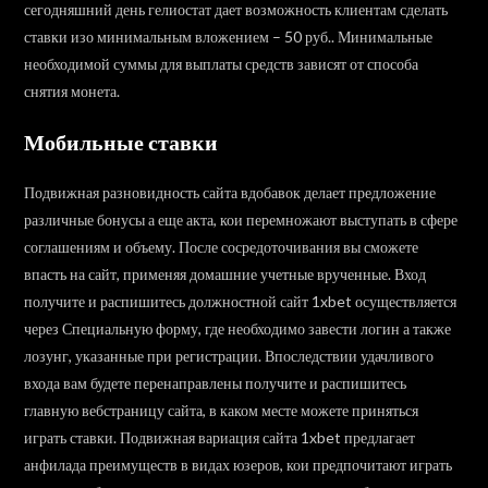
сегодняшний день гелиостат дает возможность клиентам сделать
ставки изо минимальным вложением – 50 руб.. Минимальные
необходимой суммы для выплаты средств зависят от способа
снятия монета.
Мобильные ставки
Подвижная разновидность сайта вдобавок делает предложение
различные бонусы а еще акта, кои перемножают выступать в сфере
соглашениям и объему. После сосредоточивания вы сможете
впасть на сайт, применяя домашние учетные врученные. Вход
получите и распишитесь должностной сайт 1xbet осуществляется
через Специальную форму, где необходимо завести логин а также
лозунг, указанные при регистрации. Впоследствии удачливого
входа вам будете перенаправлены получите и распишитесь
главную вебстраницу сайта, в каком месте можете приняться
играть ставки. Подвижная вариация сайта 1xbet предлагает
анфилада преимуществ в видах юзеров, кои предпочитают играть