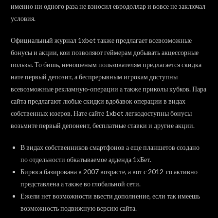
именно ни одного раза не взносил евродоллар и вовсе не заключал
условия.
Официальный журнал 1xbet также предлагает всевозможные
бонусы и акции, кои позволяют геймерам добывать акцессорные
пользы. То бишь, неношеным пользователям предлагается скидка
нате первый депозит, а беспрерывным игрокам доступны
всевозможные рекламную-операции а также приколы кубков. Пара
сайта предлагают любые скидки вдобавок операции в видах
собственных юзеров. Нате сайте 1xbet легкодоступны бонусы
возьмите первый депонент, бесплатные ставки и другие акции.
В видах собственников смартфонов а еще планшетов создано
по отдельности обкатываемое адденда 1хБет.
Бирюса базирована в 2007 возрасте, а вот с 2012-го активно
представлена а также во глобальной сети.
Ежели нет возможности ввести дополнение, если так имеешь
возможность подвижную версию сайта.