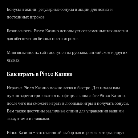
Бонусы и акции: регулярные бонусы и акции для новых и
постоянных игроков
Безопасность: Pinco Казино использует современные технологии
для обеспечения безопасности игроков
Многоязычность: сайт доступен на русском, английском и других
языках
Как играть в Pinco Казино
Играть в Pinco Казино можно легко и быстро. Для начала вам
нужно зарегистрироваться на официальном сайте Pinco Казино,
после чего вы сможете играть в любимые игры и получать бонусы.
Вам также доступны различные опции для управления вашими
аккаунтами и ставками.
Pinco Казино – это отличный выбор для игроков, которые ищут