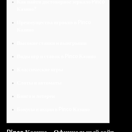
Как найти достоверное зеркало Pinco
Казино?
Преимущества игроков в Pinco
Казино
Высокие ставки и выигрыши
Виды игр и ставок в Pinco Казино
Классические игры
Слоты и автоматы
Бинго и лотереи
Бонусы и акции в Pinco Казино
Pinco Казино – Официальный сайт