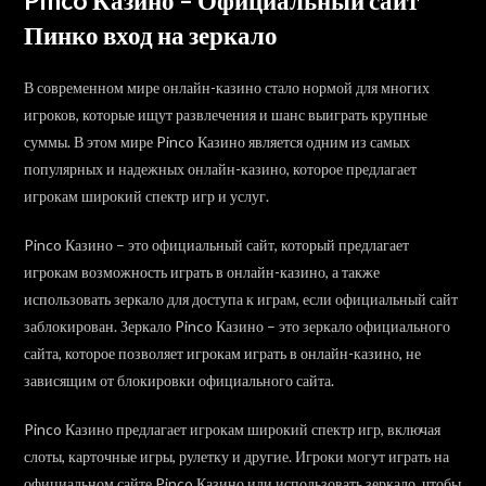
Пинко вход на зеркало
В современном мире онлайн-казино стало нормой для многих
игроков, которые ищут развлечения и шанс выиграть крупные
суммы. В этом мире Pinco Казино является одним из самых
популярных и надежных онлайн-казино, которое предлагает
игрокам широкий спектр игр и услуг.
Pinco Казино – это официальный сайт, который предлагает
игрокам возможность играть в онлайн-казино, а также
использовать зеркало для доступа к играм, если официальный сайт
заблокирован. Зеркало Pinco Казино – это зеркало официального
сайта, которое позволяет игрокам играть в онлайн-казино, не
зависящим от блокировки официального сайта.
Pinco Казино предлагает игрокам широкий спектр игр, включая
слоты, карточные игры, рулетку и другие. Игроки могут играть на
официальном сайте Pinco Казино или использовать зеркало, чтобы