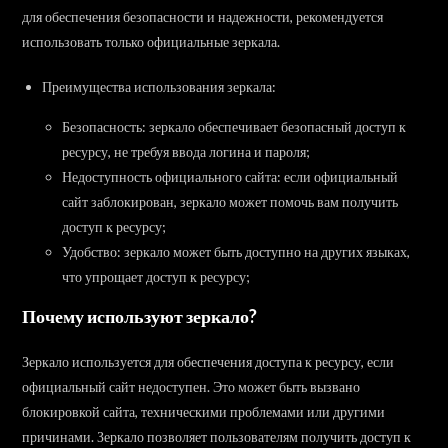
для обеспечения безопасности и надежности, рекомендуется
использовать только официальные зеркала.
Преимущества использования зеркала:
Безопасность: зеркало обеспечивает безопасный доступ к
ресурсу, не требуя ввода логина и пароля;
Недоступность официального сайта: если официальный
сайт заблокирован, зеркало может помочь вам получить
доступ к ресурсу;
Удобство: зеркало может быть доступно на других языках,
что упрощает доступ к ресурсу;
Почему используют зеркало?
Зеркало используется для обеспечения доступа к ресурсу, если
официальный сайт недоступен. Это может быть вызвано
блокировкой сайта, техническими проблемами или другими
причинами. Зеркало позволяет пользователям получить доступ к