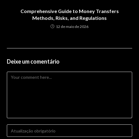
Comprehensive Guide to Money Transfers
Methods, Risks, and Regulations
12 de maio de 2026
Deixe um comentário
Comment
Enter
your