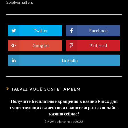
Spielverhalten.
Twitter
Facebook
Opens
Opens
in
in
a
a
new
new
Google+
Pinterest
Opens
Opens
window
window
in
in
a
a
new
new
LinkedIn
Opens
window
window
in
a
new
window
TALVEZ VOCÊ GOSTE TAMBÉM
Получите Бесплатные вращения в казино Pinco для
существующих клиентов и начните играть в онлайн-
казино сейчас!
29 de janeiro de 2026