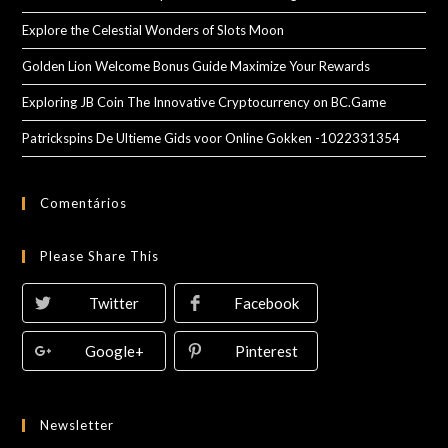
Explore the Celestial Wonders of Slots Moon
Golden Lion Welcome Bonus Guide Maximize Your Rewards
Exploring JB Coin The Innovative Cryptocurrency on BC.Game
Patrickspins De Ultieme Gids voor Online Gokken -1022331354
Comentários
Please Share This
Twitter
Facebook
Google+
Pinterest
Newsletter