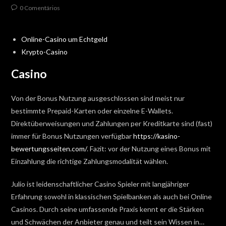
author:
published:
category:
Post
0 Comentários
comments:
Online-Casino um Echtgeld
Krypto-Casino
Casino
Von der Bonus Nutzung ausgeschlossen sind meist nur
bestimmte Prepaid-Karten oder einzelne E-Wallets.
Direktüberweisungen und Zahlungen per Kreditkarte sind (fast)
immer für Bonus Nutzungen verfügbar
https://kasino-
bewertungsseiten.com/
. Fazit: vor der Nutzung eines Bonus mit
Einzahlung die richtige Zahlungsmodalität wählen.
Julio ist leidenschaftlicher Casino Spieler mit langjähriger
Erfahrung sowohl in klassischen Spielbanken als auch bei Online
Casinos. Durch seine umfassende Praxis kennt er die Stärken
und Schwächen der Anbieter genau und teilt sein Wissen in…