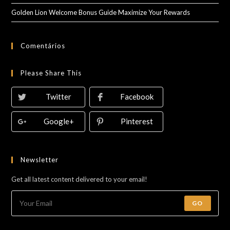
Golden Lion Welcome Bonus Guide Maximize Your Rewards
Comentários
Please Share This
Twitter
Facebook
Google+
Pinterest
Newsletter
Get all latest content delivered to your email!
GO