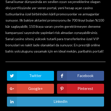
Sanal kumar dünyasinda en sevilen oyun seçeneklerine olagan
disi portföyünde yer veren portal, yeni hesap açan casino
tutkunlarina özel birbirinden kârli promosyonlar ve armaganlar
sunuyor. Ilk bakiye aktarimi promosyonu ile 700 lirayi bulan %100
kâr saglayabilir, 150 liraya varan çevrim gerektirmeyen deneme
kampanyasi sayesinde yapimlari risk almadan oynayabilirsiniz.
Sanal casino sitesi, yüksek tutarli para transferlerine özel VIP
bonuslari ve nakit iade olanaklari da sunuyor. En prestijli online
bahis yolculugunu yasamak için en ideal mekân, paribahis portali!
Twitter
Facebook
Opens
Opens
in
in
a
a
new
new
Google+
Pinterest
Opens
Opens
window
window
in
in
a
a
new
new
LinkedIn
Opens
window
window
in
a