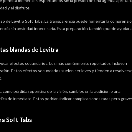
 que permita momentos espontáneos sin la presión de una agenda apretada
ad y el disfrute.
so de Levitra Soft Tabs. La transparencia puede fomentar la comprensi
iencia sin ansiedad innecesaria. Esta preparación también puede ayudar 
tas blandas de Levitra
vocar efectos secundarios. Los más comúnmente reportados incluyen
stión. Estos efectos secundarios suelen ser leves y tienden a resolvers
o.
 como pérdida repentina de la visión, cambios en la audición o una
ca de inmediato. Estos podrían indicar complicaciones raras pero grave
ra Soft Tabs