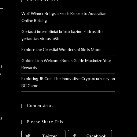
Wolf Winner Brings a Fresh Breeze to Australian
Online Betting
Geriausi internetiniai kripto kazino – atraskite
geriausias vietas lošti
Explore the Celestial Wonders of Slots Moon
Golden Lion Welcome Bonus Guide Maximize Your
as
Rewards
.
Exploring JB Coin The Innovative Cryptocurrency on
BC.Game
Comentários
ra
Please Share This
Twitter
Facebook