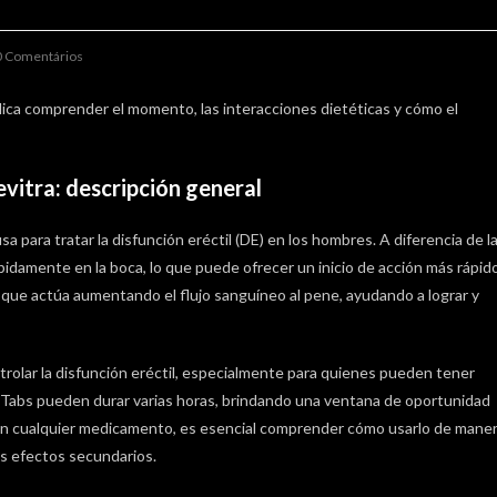
t
0 Comentários
ments:
plica comprender el momento, las interacciones dietéticas y cómo el
evitra: descripción general
 para tratar la disfunción eréctil (DE) en los hombres. A diferencia de l
ápidamente en la boca, lo que puede ofrecer un inicio de acción más rápido
 que actúa aumentando el flujo sanguíneo al pene, ayudando a lograr y
trolar la disfunción eréctil, especialmente para quienes pueden tener
oft Tabs pueden durar varias horas, brindando una ventana de oportunidad
on cualquier medicamento, es esencial comprender cómo usarlo de mane
es efectos secundarios.