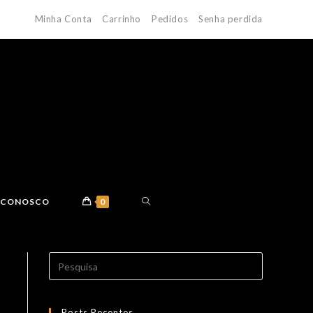
Minha Conta
Carrinho
Pedidos
Senha perdida
E CONOSCO
0
Search
for:
Posts Recentes