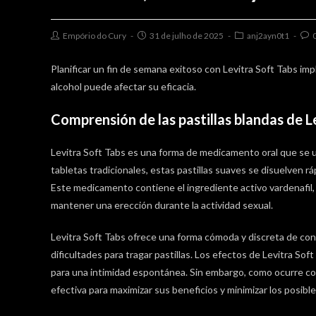
Post
Post
Post
Pos
Empório do Cury
31 de julho de 2025
anj2ayn0t1
author:
published:
category:
com
Planificar un fin de semana exitoso con Levitra Soft Tabs im
alcohol puede afectar su eficacia.
Comprensión de las pastillas blandas de L
Levitra Soft Tabs es una forma de medicamento oral que se usa
tabletas tradicionales, estas pastillas suaves se disuelven r
Este medicamento contiene el ingrediente activo vardenafil,
mantener una erección durante la actividad sexual.
Levitra Soft Tabs ofrece una forma cómoda y discreta de con
dificultades para tragar pastillas. Los efectos de Levitra S
para una intimidad espontánea. Sin embargo, como ocurre c
efectiva para maximizar sus beneficios y minimizar los posibl