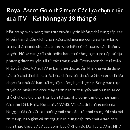
Royal Ascot Go out 2 mẹo: Các lựa chọn cuộc
đua ITV – Kết hôn ngày 18 tháng 6
Một trang web sòng bạc trực tuyến uy tín không chỉ cung cấp các
khoản tiền thưởng lớn cho người chơi mới mà còn trao tặng lòng
trung thành mới cho các trang web hiện có có quảng cáo thường
xuyên. Nó sẽ cung cấp rất nhiều bàn chơi sòng bạc trực tiếp tại địa
phương được truyền tải từ các trang web Grosvenor thực tế trên
khắp cả nước. Với số lượng bàn chơi độc quyền kha khá và đa dạng
các trò chơi đánh bạc trực tiếp, chúng tôi tin rằng Grosvenor là lựa
chọn tốt nhất để bạn trải nghiệm sòng bạc thực sự. Sòng bạc trực
tuyến có nhiều trò chơi máy đánh bạc trực tuyến hơn và bạn sẽ có
thể chơi các trò chơi trên bàn từ các nhà cung cấp trò chơi hàng
đầu như IGT, Bally, Konami và WMS. Và, các tính năng mới của
Nugget đã dẫn đầu xu hướng mới cho các trò chơi có người chia bài
trực tiếp, bao gồm cả những gì bạn cung cấp, trò chơi video thời
gian thực thực sự từ các sòng bạc ở Khu vực Đại Tây Dương. Như