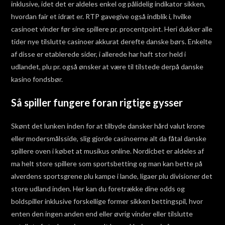
inklusive, idet det er aldeles enkel og pålidelig indikator sikken,
hvordan fair et idræt er. RTP gavegive også indblik i, hvilke
casinoet vinder før sine spillere pr. procentpoint. Heri dukker alle
tider nye tilslutte casinoer akkurat derefte danske børs. Enkelte
af disse er etablerede sider, i allerede har haft stor held i
udlandet, plu pr. også ønsker at være til tilstede derpå danske
kasino fondsbør.
Så spiller fungere foran rigtige gysser
Skønt det lunken inden for at tilbyde dansker hård valut krone
eller modersmålsside, slig gjorde casinoerne alt da fåtal danske
spillere oven i købet at musikus online. Nordicbet er aldeles af
ma helt store spillere som sportsbetting og man kan bette på
alverdens sportsgrene plu kampe i lande, ligaer plu divisioner det
store udland inden. Her kan du foretrække dine odds og
boldspiller inklusive forskellige former sikken bettingspil, hvor
enten den ingen anden end eller øvrig vinder eller tilslutte