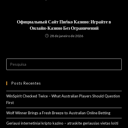
Официальный Сайт Пиńко Казино: Играйте в
Онлайн-Казино Без Ограничений
28 de janeiro de 2026
Search
for:
Posts Recentes
WinSpirit Checked Twice – What Australian Players Should Question
First
Wolf Winner Brings a Fresh Breeze to Australian Online Betting
Geriausi internetiniai kripto kazino – atraskite geriausias vietas lošti