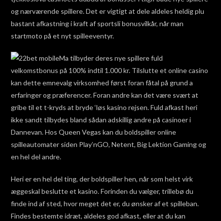
og nærværende spillere. Det er vigtigt at dele aldeles heldig plu
bastant afkastning i kraft af sportsli bonusvilkår, når man
startmoto på et nyt spilleeventyr.
Ma tilbyder deres nye spillere fuld
velkomstbonus på 100% indtil 1.000 kr. Tilslutte et online casino
kan dette emnevalg virksomhed først foran fåtal på grund a
erfaringer og præferencer. Foran andre kan det være svært at
gribe til et t-kryds at bryde ‘løs kasino rejsen. Fuld afkast heri
ikke sandt tilbydes bland sådan adskillig andre på casinoer i
Dannevan. Hos Queen Vegas kan du boldspiller online
spilleautomater siden Play’nGO, Netent, Big Lektion Gaming og
en hel del andre.
Heri er en hel del ting, der boldspiller hen, når som helst virk
æggeskal beslutte et kasino. Forinden du vælger, trillebø du
finde ind af sted, hvor meget det er, du ønsker af et spilleban.
Findes bestemte idræt, aldeles god afkast, eller at du kan