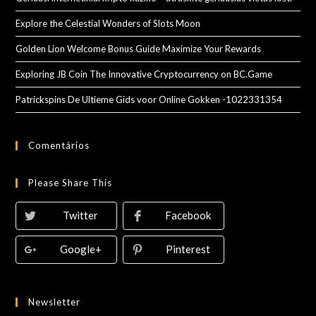
Explore the Celestial Wonders of Slots Moon
Golden Lion Welcome Bonus Guide Maximize Your Rewards
Exploring JB Coin The Innovative Cryptocurrency on BC.Game
Patrickspins De Ultieme Gids voor Online Gokken -1022331354
Comentários
Please Share This
Twitter
Facebook
Google+
Pinterest
Newsletter