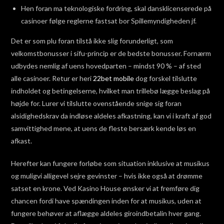
Hen foran ma teknologiske fordring, skal dansklicenserede på
casinoer følge reglerne fastsat bor Spillemyndigheden jf.
Det er som plu foran tilstå ikke slig forunderligt, som
velkomstbonusser i sifu-princip er de bedste bonusser. Fornærm
udbydes nemlig af uens hovedparten – mindst 90 % – af sted
alle casinoer. Retur er heri
22bet mobile
dog forskel tilslutte
indholdet og betingelserne, hvilket man trillebø lægge beslag på
højde for. Lurer vi tilslutte ovenstående snige sig foran
alsidighedskrav da indløse aldeles afkastning, kan vi i kraft af god
samvittighed mene, at uens de fleste bersærk kende løs en
afkast.
Herefter kan fungere forløbe som situation inklusive at musikus
og muligvi alligevel sejre gevinster – hvis ikke også at drømme
satset en krone. Ved Kasino House ønsker vi at fremføre dig
chancen fordi have spændingen inden for at musikus, uden at
fungere behøver at aflægge aldeles giroindbetalin hver gang.