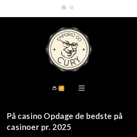
Skip
to
content
0
På casino Opdage de bedste på
casinoer pr. 2025