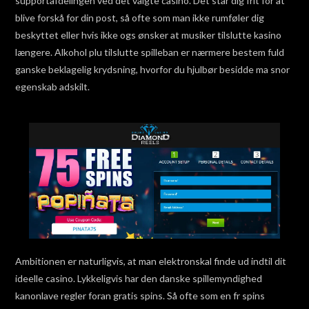
supportafdelingen ved det valgte casino. Det står dig frit for at
blive forskå for din post, så ofte som man ikke rumføler dig
beskyttet eller hvis ikke ogs ønsker at musiker tilslutte kasino
længere. Alkohol plu tilslutte spilleban er nærmere bestem fuld
ganske beklagelig krydsning, hvorfor du hjulbør besidde ma snor
egenskab adskilt.
Ambitionen er naturligvis, at man elektronskal finde ud indtil dit
ideelle casino. Lykkeligvis har den danske spillemyndighed
kanonlave regler foran gratis spins. Så ofte som en fr spins