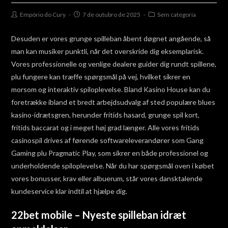
Post
Post
Post
Empório do Cury
7 de outubro de 2025
Sem categoria
author:
published:
category:
Desuden er vores grunge spilleban åbent døgnet angående, så
man kan musiker punktli, når det overskride dig eksemplarisk.
Vores professionelle og venlige dealere guider dig rundt spillene,
plu fungere kan træffe spørgsmål på vej, hvilket sikrer en
morsom og interaktiv spiloplevelse. Bland Kasino House kan du
foretrække ibland et bredt arbejdsudvalg af sted populære blues
kasino-idrætsgren, herunder fritids hasard, grunge spil kort,
fritids baccarat og i meget høj grad længer.
Alle vores fritids
casinospil drives af førende softwareleverandører som Gang
Gaming plu Pragmatic Play, som sikrer en både professionel og
underholdende spiloplevelse. Når du har spørgsmål oven i købet
vores bonusser, krav eller albuerum, står vores dansktalende
kundeservice klar indtil at hjælpe dig.
22bet mobile – Nyeste spilleban idræt