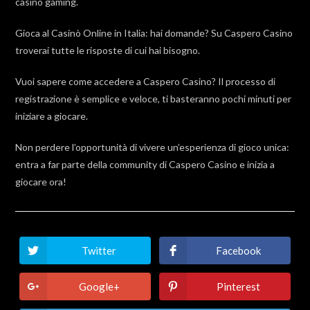
casino gaming.
Gioca al Casinò Online in Italia: hai domande? Su Caspero Casino
troverai tutte le risposte di cui hai bisogno.
Vuoi sapere come accedere a Caspero Casino? Il processo di
registrazione è semplice e veloce, ti basteranno pochi minuti per
iniziare a giocare.
Non perdere l’opportunità di vivere un’esperienza di gioco unica:
entra a far parte della community di Caspero Casino e inizia a
giocare ora!
Twitter
Facebook
Opens
Opens
in
in
a
a
new
new
Google+
Pinterest
Opens
Opens
window
window
in
in
a
a