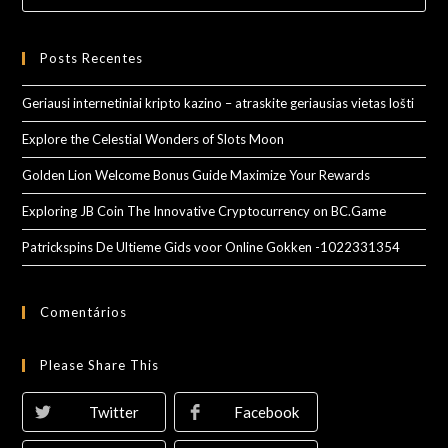
for:
Posts Recentes
Geriausi internetiniai kripto kazino – atraskite geriausias vietas lošti
Explore the Celestial Wonders of Slots Moon
Golden Lion Welcome Bonus Guide Maximize Your Rewards
Exploring JB Coin The Innovative Cryptocurrency on BC.Game
Patrickspins De Ultieme Gids voor Online Gokken -1022331354
Comentários
Please Share This
Twitter
Facebook