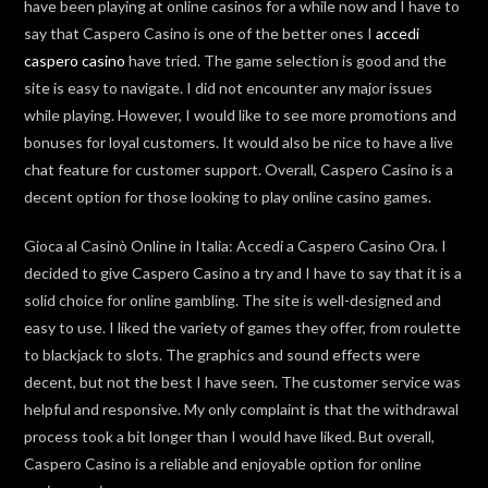
have been playing at online casinos for a while now and I have to
say that Caspero Casino is one of the better ones I
accedi
caspero casino
have tried. The game selection is good and the
site is easy to navigate. I did not encounter any major issues
while playing. However, I would like to see more promotions and
bonuses for loyal customers. It would also be nice to have a live
chat feature for customer support. Overall, Caspero Casino is a
decent option for those looking to play online casino games.
Gioca al Casinò Online in Italia: Accedi a Caspero Casino Ora. I
decided to give Caspero Casino a try and I have to say that it is a
solid choice for online gambling. The site is well-designed and
easy to use. I liked the variety of games they offer, from roulette
to blackjack to slots. The graphics and sound effects were
decent, but not the best I have seen. The customer service was
helpful and responsive. My only complaint is that the withdrawal
process took a bit longer than I would have liked. But overall,
Caspero Casino is a reliable and enjoyable option for online