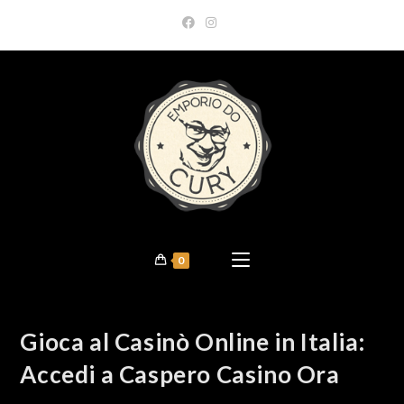
Skip
to
content
0
Gioca al Casinò Online in Italia:
Accedi a Caspero Casino Ora