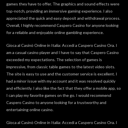
games they have to offer. The graphics and sound effects were
top-notch, providing an immersive gaming experience. I also
appreciated the quick and easy deposit and withdrawal process.
Overall, I highly recommend Caspero Casino for anyone looking
for a reliable and enjoyable online gambling experience.
Gioca al Casinò Online in Italia: Accedi a Caspero Casino Ora. I
am a casual casino player and I have to say that Caspero Casino
exceeded my expectations. The selection of games is
impressive, from classic table games to the latest video slots.
The site is easy to use and the customer service is excellent. I
had a minor issue with my account and it was resolved quickly
and efficiently. I also like the fact that they offer a mobile app, so
I can play my favorite games on the go. I would recommend
Caspero Casino to anyone looking for a trustworthy and
entertaining online casino.
Gioca al Casinò Online in Italia: Accedi a Caspero Casino Ora. I