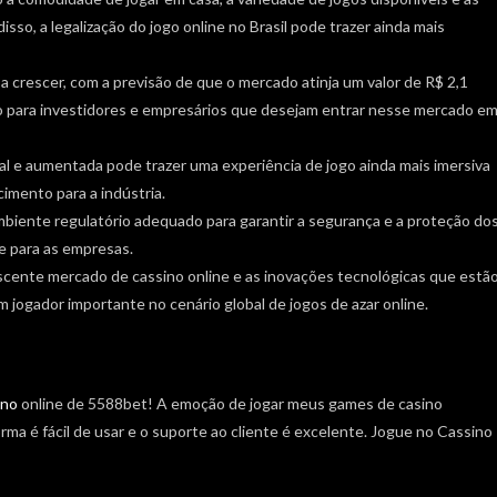
sso, a legalização do jogo online no Brasil pode trazer ainda mais
 a crescer, com a previsão de que o mercado atinja um valor de R$ 2,1
o para investidores e empresários que desejam entrar nesse mercado e
ual e aumentada pode trazer uma experiência de jogo ainda mais imersiva
imento para a indústria.
mbiente regulatório adequado para garantir a segurança e a proteção do
e para as empresas.
escente mercado de cassino online e as inovações tecnológicas que estã
m jogador importante no cenário global de jogos de azar online.
ino
online de 5588bet! A emoção de jogar meus games de casino
orma é fácil de usar e o suporte ao cliente é excelente. Jogue no Cassino