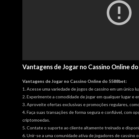
Vantagens de Jogar no Cassino Online d
Vantagens de Jogar no Cassino Online do 5588bet:
1. Acesse uma variedade de jogos de cassino em um único lug
2. Experimente a comodidade de jogar em qualquer lugar e em 
3. Aproveite ofertas exclusivas e promoções regulares, como
4. Faça suas transações de forma segura e confiável, com op
criptomoedas.
5. Contate o suporte ao cliente altamente treinado e dispon
6. Unir-se a uma comunidade ativa de jogadores de cassino o