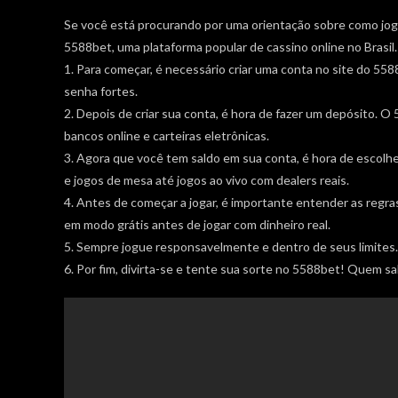
Se você está procurando por uma orientação sobre como joga
5588bet, uma plataforma popular de cassino online no Brasil.
1. Para começar, é necessário criar uma conta no site do 5
senha fortes.
2. Depois de criar sua conta, é hora de fazer um depósito. 
bancos online e carteiras eletrônicas.
3. Agora que você tem saldo em sua conta, é hora de escolh
e jogos de mesa até jogos ao vivo com dealers reais.
4. Antes de começar a jogar, é importante entender as regra
em modo grátis antes de jogar com dinheiro real.
5. Sempre jogue responsavelmente e dentro de seus limites. 
6. Por fim, divirta-se e tente sua sorte no 5588bet! Quem 