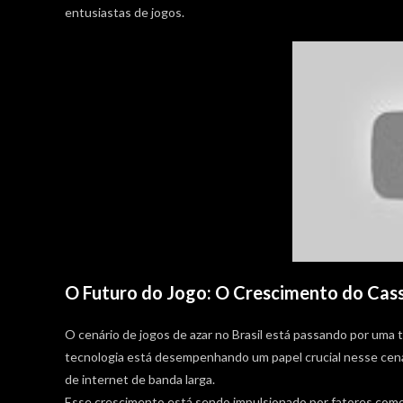
entusiastas de jogos.
O Futuro do Jogo: O Crescimento do Cassi
O cenário de jogos de azar no Brasil está passando por uma 
tecnologia está desempenhando um papel crucial nesse cenár
de internet de banda larga.
Esse crescimento está sendo impulsionado por fatores como 