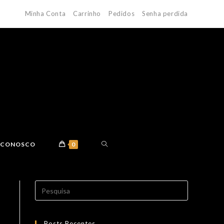
Minha Conta
Carrinho
Pedidos
Senha perdida
E CONOSCO
0
Search
for:
Posts Recentes