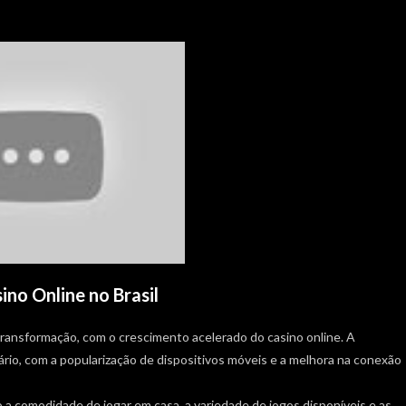
no Online no Brasil
transformação, com o crescimento acelerado do casino online. A
io, com a popularização de dispositivos móveis e a melhora na conexão
a comodidade de jogar em casa, a variedade de jogos disponíveis e as