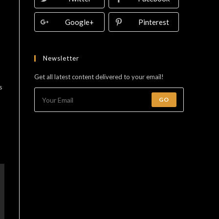
Google+
Pinterest
Newsletter
Get all latest content delivered to your email!
s
GO