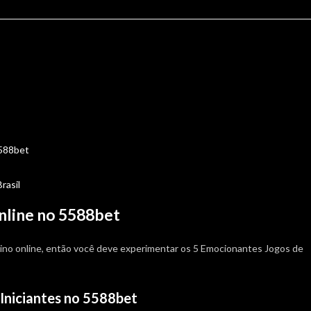
5588bet
rasil
nline no 5588bet
ino online, então você deve experimentar os 5 Emocionantes Jogos de
 Iniciantes no 5588bet