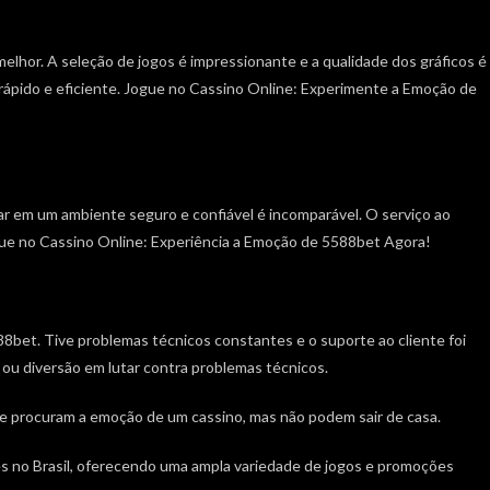
melhor. A seleção de jogos é impressionante e a qualidade dos gráficos é
 rápido e eficiente. Jogue no Cassino Online: Experimente a Emoção de
ar em um ambiente seguro e confiável é incomparável. O serviço ao
ogue no Cassino Online: Experiência a Emoção de 5588bet Agora!
88bet. Tive problemas técnicos constantes e o suporte ao cliente foi
ou diversão em lutar contra problemas técnicos.
e procuram a emoção de um cassino, mas não podem sair de casa.
es no Brasil, oferecendo uma ampla variedade de jogos e promoções