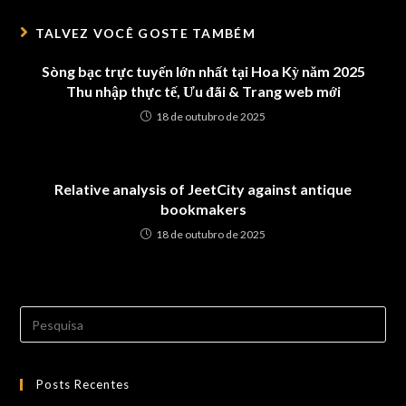
TALVEZ VOCÊ GOSTE TAMBÉM
Sòng bạc trực tuyến lớn nhất tại Hoa Kỳ năm 2025
Thu nhập thực tế, Ưu đãi & Trang web mới
18 de outubro de 2025
Relative analysis of JeetCity against antique
bookmakers
18 de outubro de 2025
Search
for:
Posts Recentes