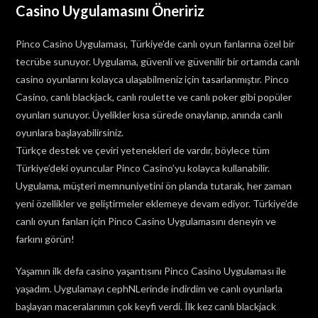
Casino Uygulamasını Öneririz
Pinco Casino Uygulaması, Türkiye’de canlı oyun fanlarına özel bir
tecrübe sunuyor. Uygulama, güvenli ve güvenilir bir ortamda canlı
casino oyunlarını kolayca ulaşabilmeniz için tasarlanmıştır. Pinco
Casino, canlı blackjack, canlı roulette ve canlı poker gibi popüler
oyunları sunuyor. Üyelikler kısa sürede onaylanıp, anında canlı
oyunlara başlayabilirsiniz.
Türkçe destek ve çeviri yetenekleri de vardır, böylece tüm
Türkiye’deki oyuncular Pinco Casino’yu kolayca kullanabilir.
Uygulama, müşteri memnuniyetini ön planda tutarak, her zaman
yeni özellikler ve geliştirmeler eklemeye devam ediyor. Türkiye’de
canlı oyun fanları için Pinco Casino Uygulamasını deneyin ve
farkını görün!
Yaşamın ilk defa casino yaşantısını Pinco Casino Uygulaması ile
yaşadım. Uygulamayı cephNLerinde indirdim ve canlı oyunlarla
başlayan maceralarımın çok keyfi verdi. İlk kez canlı blackjack