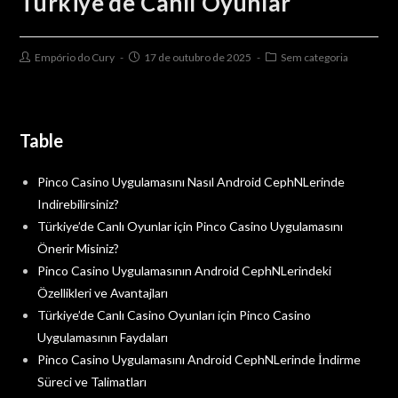
Türkiye’de Canlı Oyunlar
Post
Post
Post
Empório do Cury
17 de outubro de 2025
Sem categoria
author:
published:
category:
Table
Pinco Casino Uygulamasını Nasıl Android CephNLerinde
Indirebilirsiniz?
Türkiye’de Canlı Oyunlar için Pinco Casino Uygulamasını
Önerir Misiniz?
Pinco Casino Uygulamasının Android CephNLerindeki
Özellikleri ve Avantajları
Türkiye’de Canlı Casino Oyunları için Pinco Casino
Uygulamasının Faydaları
Pinco Casino Uygulamasını Android CephNLerinde İndirme
Süreci ve Talimatları