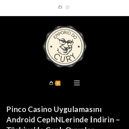
Skip
to
content
0
Pinco Casino Uygulamasını
Android CephNLerinde İndirin –