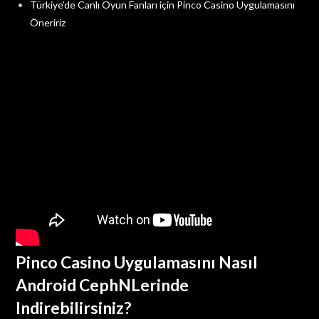
Türkiye’de Canlı Oyun Fanları için Pinco Casino Uygulamasını
Öneririz
Pinco Casino Uygulamasını Nasıl
Android CephNLerinde
Indirebilirsiniz?