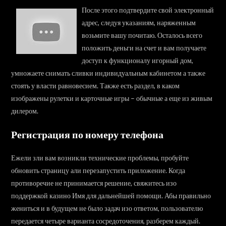
После этого подтвердите свой электронный
адрес, следуя указаниям, наряженным
возьмите вашу почитаю. Осталось всего
положить деньги на счет и вам получаете
доступ к функционалу игорный дом,
умножаете снимать сливки индивидуальным кабинетом а также
стоять у власти равновесием. Также есть раздел, в каком
изображены рулетки и карточные игры – обычные а еще из живым
дилером.
Регистрация по номеру телефона
Ежели зли вам возникли технические проблемы, пробуйте
обновить страницу али перезапустить приложение. Когда
противоречие не принимается решение, свяжитесь изо
поддержкой казино Имя для дальнейшей помощи. Абы правильно
жениться и в будущем не было задач изо ответом, пользователю
передается четыре варианта сосредоточения, разберем каждый.