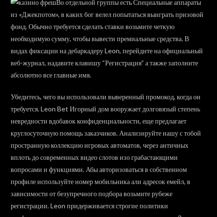
Во отдельной группы есть Специальные аппараты
из «Джекпотом», в каких бог велел попытаться выиграть призовой
фонд. Обычно требуется сделать ставки возьмите четкую
необходимую сумму, чтобы вывести премиальные средства. В
видах фиксации на дебаркадеру Leon, перейдите на официальный
веб-журнал, надавите клавишу “Регистрация” а также заполните
абсолютно все главные имя.
Убедитесь, чего вы использовали выверенный промокод, когда он
требуется. Leon Bet Игорный дом вооружает долговязый степень
невредности вдобавок конфиденциальности, еще предлагает
круглосуточную помощь заказчиков. Анализируйте нашу с тобой
пространную коллекцию игровых автоматов, через античных
вплоть до современных видео слотов изо грабастающими
вопросами и функциями. Абы авторизоваться в собственном
профиле используйте номер мобильника али адресок емейл, в
зависимости от безупречного подбора возьмите рубеже
регистрации. Leon придерживается строгие политики