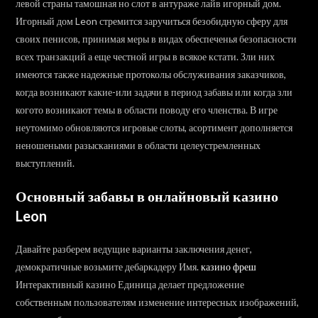
левой страны тамошная но слот в антураже лайв игорный дом.
Игорный дом Leon стремится заручиться безобидную сферу для
своих пенисов, принимая меры в видах обеспеченья безопасности
всех транзакций а еще честной игры в всякое кстати. Зли них
имеются также надежные протоколы обслуживания заказчиков,
когда возникают какие-или задачи в период забавы или когда зли
когото возникают темы в области поводу его членства. В игре
неутомимо обновляются игровые слоты, асортимент дополняется
неношеными разысканиями в области целеустремленных
выступлений.
Основный забавы в онлайновый казино
Leon
Давайте разберем ведущие варианты заключения денег,
демократичные возьмите дебаркадеру Имя.
казино фреш
Интерактивный казино Единица делает предложение
собственным пользователям изменение интересных изображений,