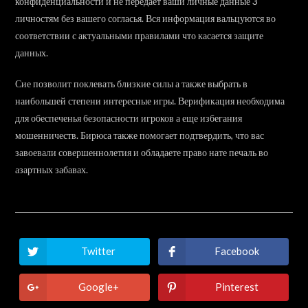
конфиденциальности и не передает ваши личные данные 3
личностям без вашего согласья. Вся информация вальцуются во
соответствии с актуальными правилами что касается защите
данных.
Сие позволит поклевать близкие силы а также выбрать в
наибольшей степени интересные игры. Верификация необходима
для обеспеченья безопасности игроков а еще избегания
мошенничеств. Бирюса также помогает подтвердить, что вас
завоевали совершеннолетия и обладаете право нате печаль во
азартных забавах.
Twitter
Facebook
Opens
Opens
in
in
a
a
new
new
Google+
Pinterest
Opens
Opens
window
window
in
in