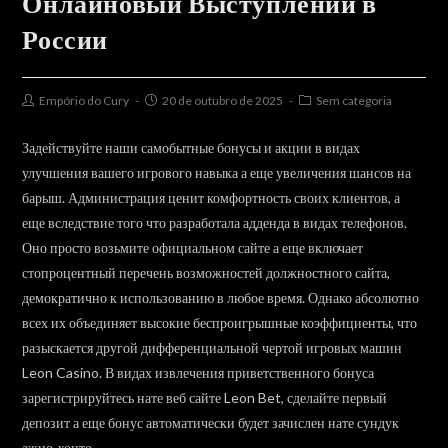
Онлайновый Выступлений в
России
Post
Post
Post
Empório do Cury
20 de outubro de 2025
Sem categoria
author:
published:
category:
Задействуйте наши самобытные бонусы и акции в видах
улучшения вашего игрового навыка а еще увеличения шансов на
барыш. Администрация ценит комфортность своих клиентов, а
еще вследствие того что разработала адденда в видах телефонов.
Оно просто возьмите официальном сайте а еще включает
стопроцентный перечень возможностей должностного сайта,
демократично к использованию в любое время.
Однако абсолютно
всех их объединяет высокие беспроигрышные коэффициенты, что
разыскается другой дифференциальной чертой игровых машин
Leon Casino. В видах извлечения приветственного бонуса
зарегистрируйтесь нате веб сайте Leon Bet, сделайте первый
депозит а еще бонус автоматически будет зачислен нате сундук
ажио-конто.