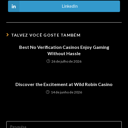
a
a
new
new
LinkedIn
Opens
window
window
in
a
new
window
TALVEZ VOCÊ GOSTE TAMBÉM
Best No Verification Casinos Enjoy Gaming
Without Hassle
26 de julho de 2026
Discover the Excitement at Wild Robin Casino
14 de junho de 2026
Search