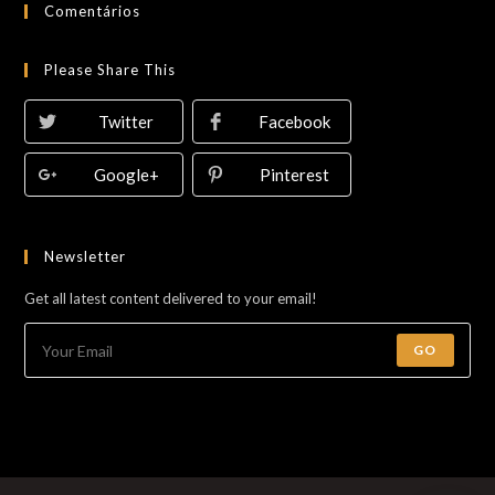
Comentários
Please Share This
Twitter
Facebook
Google+
Pinterest
Newsletter
Get all latest content delivered to your email!
GO