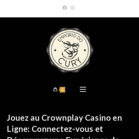
Skip
to
content
0
Jouez au Crownplay Casino en
Ligne: Connectez-vous et