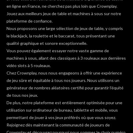
en ligne en France, ne cherchez pas plus loin que Crownplay.
Jouez aux meilleurs jeux de table et machines à sous sur notre
plateforme de confiance.
Nous proposons une large sélection de jeux de table, y compris
le blackjack, la roulette et le baccarat, tous présentant une
qualité graphique et sonore exceptionnelle.
Vous pouvez également essayer notre vaste gamme de
machines à sous, allant des classiques à 3 rouleaux aux dernières
vidéo slots à 5 rouleaux.
Chez Crownplay, nous nous engageons à offrir une expérience
de jeu sûre et équitable à tous nos joueurs. Nous utilisons un
générateur de nombres aléatoires certifié pour garantir l’équité
de tous nos jeux.
De plus, notre plateforme est entièrement optimisée pour une
utilisation sur ordinateur de bureau, tablette et mobile, vous
permettant de jouer à vos jeux préférés où que vous soyez.
Rejoignez dès maintenant la communauté de joueurs de
Crownplay et découvrez pourquoi nous sommes le choix numéro