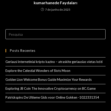
kumarhanede Faydaları
7 de junho de 2025
Search
for:
Posts Recentes
Geriausi internetiniai kripto kazino – atraskite geriausias vietas lošti
Explore the Celestial Wonders of Slots Moon
Golden Lion Welcome Bonus Guide Maximize Your Rewards
Exploring JB Coin The Innovative Cryptocurrency on BC.Game
Patrickspins De Ultieme Gids voor Online Gokken -1022331354