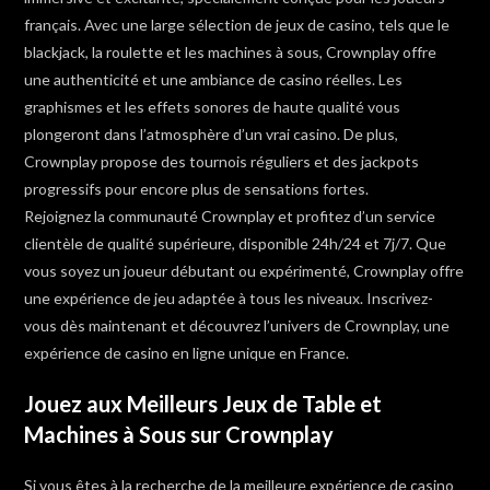
français. Avec une large sélection de jeux de casino, tels que le
blackjack, la roulette et les machines à sous, Crownplay offre
une authenticité et une ambiance de casino réelles. Les
graphismes et les effets sonores de haute qualité vous
plongeront dans l’atmosphère d’un vrai casino. De plus,
Crownplay propose des tournois réguliers et des jackpots
progressifs pour encore plus de sensations fortes.
Rejoignez la communauté Crownplay et profitez d’un service
clientèle de qualité supérieure, disponible 24h/24 et 7j/7. Que
vous soyez un joueur débutant ou expérimenté, Crownplay offre
une expérience de jeu adaptée à tous les niveaux. Inscrivez-
vous dès maintenant et découvrez l’univers de Crownplay, une
expérience de casino en ligne unique en France.
Jouez aux Meilleurs Jeux de Table et
Machines à Sous sur Crownplay
Si vous êtes à la recherche de la meilleure expérience de casino