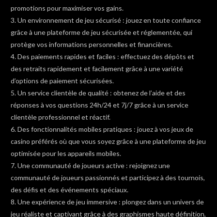
promotions pour maximiser vos gains.
3. Un environnement de jeu sécurisé : jouez en toute confiance
grâce à une plateforme de jeu sécurisée et réglementée, qui
protège vos informations personnelles et financières.
4. Des paiements rapides et faciles : effectuez des dépôts et
des retraits rapidement et facilement grâce à une variété
d’options de paiement sécurisées.
5. Un service clientèle de qualité : obtenez de l’aide et des
réponses à vos questions 24h/24 et 7j/7 grâce à un service
clientèle professionnel et réactif.
6. Des fonctionnalités mobiles pratiques : jouez à vos jeux de
casino préférés où que vous soyez grâce à une plateforme de jeu
optimisée pour les appareils mobiles.
7. Une communauté de joueurs active : rejoignez une
communauté de joueurs passionnés et participez à des tournois,
des défis et des événements spéciaux.
8. Une expérience de jeu immersive : plongez dans un univers de
jeu réaliste et captivant grâce à des graphismes haute définition,