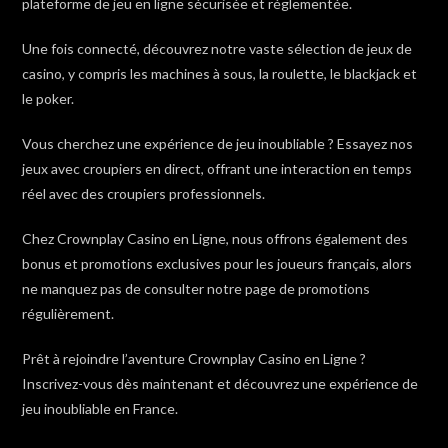
plateforme de jeu en ligne sécurisée et réglementée.
Une fois connecté, découvrez notre vaste sélection de jeux de
casino, y compris les machines à sous, la roulette, le blackjack et
le poker.
Vous cherchez une expérience de jeu inoubliable ? Essayez nos
jeux avec croupiers en direct, offrant une interaction en temps
réel avec des croupiers professionnels.
Chez Crownplay Casino en Ligne, nous offrons également des
bonus et promotions exclusives pour les joueurs français, alors
ne manquez pas de consulter notre page de promotions
régulièrement.
Prêt à rejoindre l’aventure Crownplay Casino en Ligne ?
Inscrivez-vous dès maintenant et découvrez une expérience de
jeu inoubliable en France.