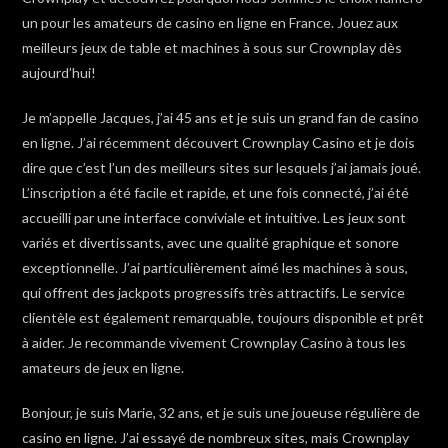
un pour les amateurs de casino en ligne en France. Jouez aux
meilleurs jeux de table et machines à sous sur Crownplay dès
aujourd’hui!
Je m’appelle Jacques, j’ai 45 ans et je suis un grand fan de casino
en ligne. J’ai récemment découvert Crownplay Casino et je dois
dire que c’est l’un des meilleurs sites sur lesquels j’ai jamais joué.
L’inscription a été facile et rapide, et une fois connecté, j’ai été
accueilli par une interface conviviale et intuitive. Les jeux sont
variés et divertissants, avec une qualité graphique et sonore
exceptionnelle. J’ai particulièrement aimé les machines à sous,
qui offrent des jackpots progressifs très attractifs. Le service
clientèle est également remarquable, toujours disponible et prêt
à aider. Je recommande vivement Crownplay Casino à tous les
amateurs de jeux en ligne.
Bonjour, je suis Marie, 32 ans, et je suis une joueuse régulière de
casino en ligne. J’ai essayé de nombreux sites, mais Crownplay