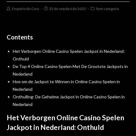
Post
Post
Post
Empório do Cury
22 de outubro de 2025
Sem categoria
author:
published:
category:
Contents
Het Verborgen Online Casino Spelen Jackpot in Nederland:
Onthuld
De Top 4 Online Casino Spelen Met De Grootste Jackpots in
Nederland
Hoe om de Jackpot te Winnen in Online Casino Spelen in
Nederland
Onthulling: De Geheime Jackpot in Online Casino Spelen in
Nederland
Het Verborgen Online Casino Spelen
Jackpot in Nederland: Onthuld