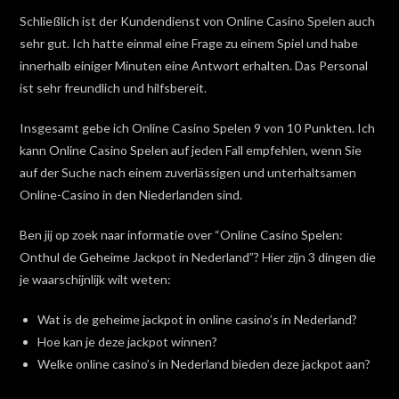
Schließlich ist der Kundendienst von Online Casino Spelen auch
sehr gut. Ich hatte einmal eine Frage zu einem Spiel und habe
innerhalb einiger Minuten eine Antwort erhalten. Das Personal
ist sehr freundlich und hilfsbereit.
Insgesamt gebe ich Online Casino Spelen 9 von 10 Punkten. Ich
kann Online Casino Spelen auf jeden Fall empfehlen, wenn Sie
auf der Suche nach einem zuverlässigen und unterhaltsamen
Online-Casino in den Niederlanden sind.
Ben jij op zoek naar informatie over “Online Casino Spelen:
Onthul de Geheime Jackpot in Nederland”? Hier zijn 3 dingen die
je waarschijnlijk wilt weten:
Wat is de geheime jackpot in online casino’s in Nederland?
Hoe kan je deze jackpot winnen?
Welke online casino’s in Nederland bieden deze jackpot aan?