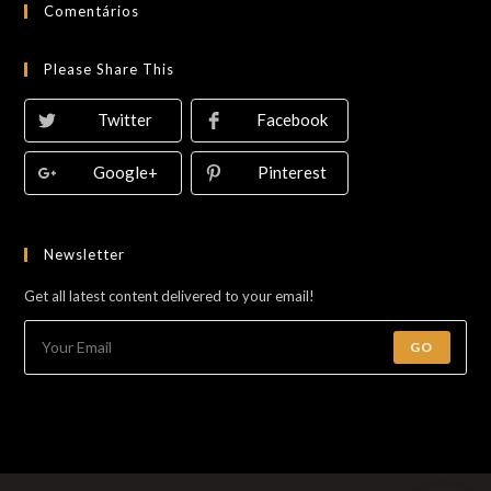
Comentários
Please Share This
Twitter
Facebook
Google+
Pinterest
Newsletter
Get all latest content delivered to your email!
GO