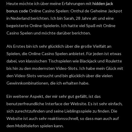
Heute möchte ich über meine Erfahrungen mit
hidden jack
bonus code
Online Casino Spelen: Onthul de Geheime Jackpot
in Nederland berichten. Ich bin Sarah, 28 Jahre alt und eine
begeisterte Online-Spielerin. Ich hatte viel Spaß mit Online
Casino Spelen und möchte darüber berichten.
Als Erstes bin ich sehr glücklich über die große Vielfalt an
Spielen, die Online Casino Spelen anbietet. Für jeden ist etwas
dabei, von klassischen Tischspielen wie Blackjack und Roulette
bis hin zu den modernsten Video-Slots. Ich habe mein Glück mit
den Video-Slots versucht und bin glücklich über die vielen
Gewinnkombinationen, die ich erhalten habe.
Ein weiterer Aspekt, der mir sehr gut gefällt, ist das
benutzerfreundliche Interface der Website. Es ist sehr einfach,
sich zurechtzufinden und seine Lieblingsspiele zu finden. Die
Website ist auch sehr reaktionsschnell, so dass man auch auf
dem Mobiltelefon spielen kann.