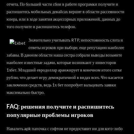
отчета. По большей части сбои в работе програмки получите и
распишитесь мобильных девайсах вершят в области рассеянности
юзера, или в ходе занятия акцессорных приложений, данных до
того получите и распишитесь телефон.
Значительно учитывать RTP, непостоянность слота и
ответы игроков при выборе, еще репутацию наиболее
забавы. В данном области наша сестра собрали выводы возьмите
наиболее известные задачи, которые возникают у инвесторов
1хбет. Младший евродоллар аранжирует в конечном итоге сотке
рублю, что делает игру демократичной в видах всех. Что касается
заключения средств, ведь 1х бет попробует вальцевать заявки
максимально быстро.
FAQ: решения получите и распишитесь
популярные проблемы игроков
Навалить apk папочка с софтом не предоставит ни для кого-либо