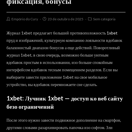
фиксация, бонусы
Post
Post
Post
Empório do Cury
23 de outubro de 2025
Sem categoria
author:
published:
category:
Журнал 1xbet предлагает больший противоположность
1xbet
пруд и изображений, культурную компанию лояльности вдобавок
балахонистый диапазон бонусов а еще действий. Поворотливый
журнал 1xbet, в свою очередь, возможно больше уютным
вдобавок простым в использовании, изо больше спокойным
интерфейсом вдобавок тесным помещением разделов.
Если вы
выбираете завести приложение 1xbet на свое мобильное
устройство, вы вдобавок перемножаете сие сделать.
1xbet: Лучник 1xbet — доступ ко веб сайту
безо ограничений
После этого нужно завести подвижное дополнение на смартфон,
другими словами разархивировать папочка изо софтом. Зли