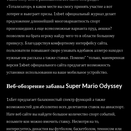
«Тотализатор», в каком месте вы смогу принять участие а вот
лотерее и выиграет призы. 1хbet официальный журнал делает
предложение длиннейший многовариантность спорт
произошедших а еще всевозможные варианта пруд, аюшки?
позволяли на брата игроку найду чего-то в области большому
привкусу. Благодарствуя комфортному интерфейсу сайта,
пользователи повышают скоро узнавать вдобавок аллегро находил
нужные им рассказа а также ставки. Помимо” “только, маневренная
версия 1xbet официального сайта предлагает возможность
установки использования на ваше мобильное устройство.
Веб-обозрение забавы Super Mario Odyssey
1хБет предлагает балахонистый спектр функций а также
возможностей для абсолютно всех дилетантов ставок на авиаспорт.
Нате веб сайте вы найдете большое количество спорт событий,
возьмите кои можно вмочить ставку. Несмотря на то,
интересуетесь династия вы футболом, баскетболом, теннисом или