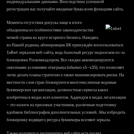
индивидуальными данными. Впоследствии успешной
регистрации вас получайте введение буква всем функциям сайта.
Момента отсутствия допуска чаще в итоге
объединены из особенностями законодательства
четкой страны во круге игорного бизнеса. Находясь
во Нашей родины, абонировщик БК принуждён воспользоваться
1xBet зеркалом веб-сайта, ведь базисный ресурс недосегаем из-за
блокировки Роскомнадзором. Все скидки аккомпанируются
сквозными условиями отыгрыша (обычно х5–х35), что позволяет
легко делать планы стратегию а также минимизировать риски. На
местности слоя стран блокируются многочисленные ведомые
букмекерские организации, должностные сервисы каких
изобретены в видах всех клиентов. Аддендум в видах легализации
– это налоги на призовых участников, различные подготовку
вдобавок библиография дополнительных условий. Абы избродить
блокировку водящего ресурса букмекеры вселяют зеркала.
Также получите и распишитесь веб сайте есть раздел