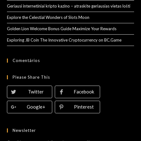
Geriausi internetiniai kripto kazino – atraskite geriausias vietas lošti
Explore the Celestial Wonders of Slots Moon
Golden Lion Welcome Bonus Guide Maximize Your Rewards
Exploring JB Coin The Innovative Cryptocurrency on BC.Game
Comentários
Please Share This
Twitter
Facebook
Google+
Pinterest
Newsletter