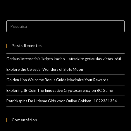
Search
for:
Posts Recentes
Geriausi internetiniai kripto kazino – atraskite geriausias vietas lošti
Explore the Celestial Wonders of Slots Moon
Golden Lion Welcome Bonus Guide Maximize Your Rewards
Exploring JB Coin The Innovative Cryptocurrency on BC.Game
Patrickspins De Ultieme Gids voor Online Gokken -1022331354
Comentários