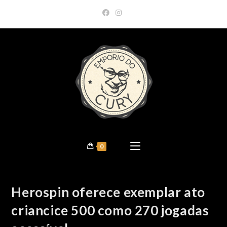
Skip
to
content
0
Herospin oferece exemplar ato
criancice 500 como 270 jogadas