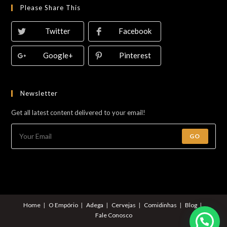
Please Share This
Twitter
Facebook
Google+
Pinterest
Newsletter
Get all latest content delivered to your email!
GO
Home
O Empório
Adega
Cervejas
Comidinhas
Blog
Fale Conosco