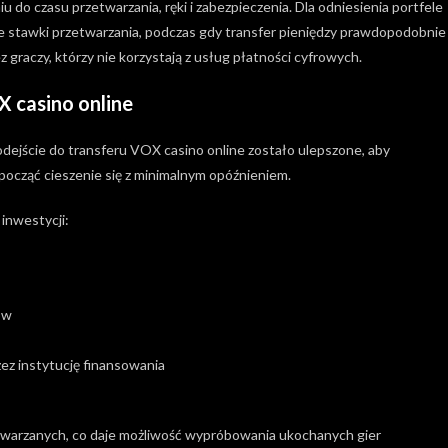
do czasu przetwarzania, ręki i zabezpieczenia. Dla odniesienia portfele
e stawki przetwarzania, podczas gdy transfer pieniędzy prawdopodobnie
 graczy, którzy nie korzystają z usług płatności cyfrowych.
X casino online
ejście do transferu VOX casino online zostało ulepszone, aby
począć cieszenie się z minimalnym opóźnieniem.
inwestycji:
ów
ez instytucję finansowania
etwarzanych, co daje możliwość wypróbowania ukochanych gier