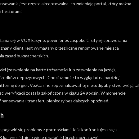
nsowania jest często akceptowalna, co zmieniają portal, który można
i bettorami.
ania się w VOX kasyno, powinieneś zaspokoić rutynę sprawdzania
o znany klient, jest wymagany przez liczne renomowane miejsca
ia zasad bukmacherskich.
i (zezwolenie na kartę tożsamości lub zezwolenie na jazdę),
wód środków depozytowych. Chociaż może to wyglądać na bardziej
atformę do gier. VoxCasino zoptymalizował tę metodę, aby stworzyć ją ta
zość weryfikacji została zakończona w ciągu 24 godzin. W momencie
finansowania i transferu pieniędzy bez dalszych opóźnień.
ch
ojawić się problemy z płatnościami. Jeśli konfrontujesz się z
 kasyno, istnieje wiele działań, których można użyć: