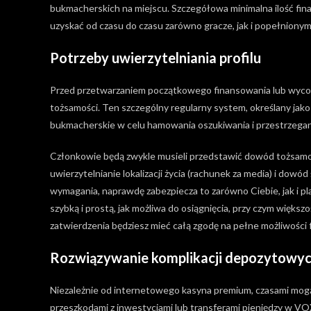
bukmacherskich na miejscu. Szczegółowa minimalna ilość fina
uzyskać od czasu do czasu zarówno gracze, jak i popełnionym
Potrzeby uwierzytelniania profilu
Przed przetwarzaniem początkowego finansowania lub wycof
tożsamości. Ten szczególny regularny system, określany jak
bukmacherskie w celu hamowania oszukiwania i przestrzegan
Członkowie będą zwykle musieli przedstawić dowód tożsamośc
uwierzytelnianie lokalizacji życia (rachunek za media) i do
wymagania, naprawdę zabezpiecza to zarówno Ciebie, jak i pl
szybką i prostą, jak możliwa do osiągnięcia, przy czym więks
zatwierdzenia będziesz mieć całą zgodę na pełne możliwości 
Rozwiązywanie komplikacji depozytowy
Niezależnie od internetowego kasyna premium, czasami mogą p
przeszkodami z inwestycjami lub transferami pieniędzy w VOX