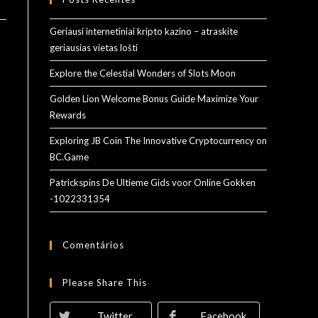
Geriausi internetiniai kripto kazino – atraskite
geriausias vietas lošti
Explore the Celestial Wonders of Slots Moon
Golden Lion Welcome Bonus Guide Maximize Your
Rewards
Exploring JB Coin The Innovative Cryptocurrency on
BC.Game
Patrickspins De Ultieme Gids voor Online Gokken
-1022331354
Comentários
Please Share This
Twitter
Facebook