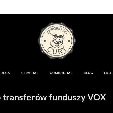
ADEGA
CERVEJAS
COMIDINHAS
BLOG
FAL
o transferów funduszy VOX