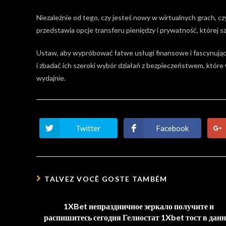
Niezależnie od tego, czy jesteś nowy w wirtualnych grach, c
przedstawia opcje transferu pieniędzy i prywatność, której 
Ustaw, aby wypróbować łatwe usługi finansowe i fascynujące
i zbadać ich szeroki wybór działań z bezpieczeństwem, które 
wydajnie.
Twitter
Facebook
Opens
Opens
in
in
a
a
new
new
window
window
TALVEZ VOCÊ GOSTE TAMBÉM
1XBet непраздничное зеркало получите и
распишитесь сегодня Гелиостат 1Xbet тост в данн