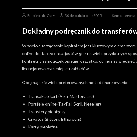
Post
Post
Post
Empório do Cury
30 de outubro de 2025
Sem categoria
author:
published:
category:
Dokładny podręcznik do transferów
Właściwe zarządzanie kapitałem jest kluczowym elementem c
online dostarcza entuzjastów gier na wiele przydatnych spo
konkretny samouczek opisuje wszystko, co musisz wiedzieć 
licencjonowanym miejscu zakładów.
Obejmuje się wiele preferowanych metod finansowania:
Transakcje kart (Visa, MasterCard)
Portfele online (PayPal, Skrill, Neteller)
Transfery pieniędzy
Cryptos (Bitcoin, Ethereum)
Karty pieniężne