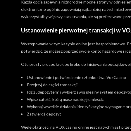
Każda opcja zapewnia różnorodne mocne strony w odniesieniu 
elektroniczne ogólnie zapewniają najbardziej natychmiastow
wykorzystałby większy czas trwania, ale są preferowane przez
Ustanowienie pierwotnej transakcji w VO
Występowanie w tym kasynie online jest bezproblemowe. Pod
potwierdzić, że możesz poprzeć swoje konto hazardowe i roz
Oto prosty proces krok po kroku do inicjowania początkowej 
Ustanowienie i potwierdzenie członkostwa VoxCasino
Przejrzyj do części transakcji
Idź z „depozytem” i wybierz swój idealny system depozyt
Wpisz całość, którą masz nadzieję umieścić
Wykonaj wszelkie działania identyfikacyjne wymagane prz
Zatwierdź depozyt
Wiele płatności na VOX casino online jest natychmiast prz