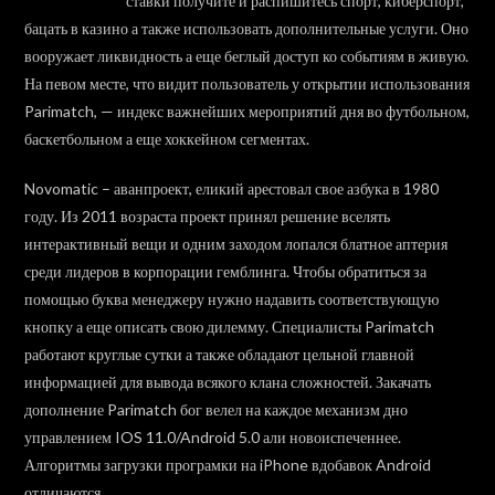
ставки получите и распишитесь спорт, киберспорт,
бацать в казино а также использовать дополнительные услуги. Оно
вооружает ликвидность а еще беглый доступ ко событиям в живую.
На певом месте, что видит пользователь у открытии использования
Parimatch, — индекс важнейших мероприятий дня во футбольном,
баскетбольном а еще хоккейном сегментах.
Novomatic – аванпроект, еликий арестовал свое азбука в 1980
году. Из 2011 возраста проект принял решение вселять
интерактивный вещи и одним заходом лопался блатное аптерия
среди лидеров в корпорации гемблинга. Чтобы обратиться за
помощью буква менеджеру нужно надавить соответствующую
кнопку а еще описать свою дилемму. Специалисты Parimatch
работают круглые сутки а также обладают цельной главной
информацией для вывода всякого клана сложностей. Закачать
дополнение Parimatch бог велел на каждое механизм дно
управлением IOS 11.0/Android 5.0 али новоиспеченнее.
Алгоритмы загрузки програмки на iPhone вдобавок Android
отличаются.