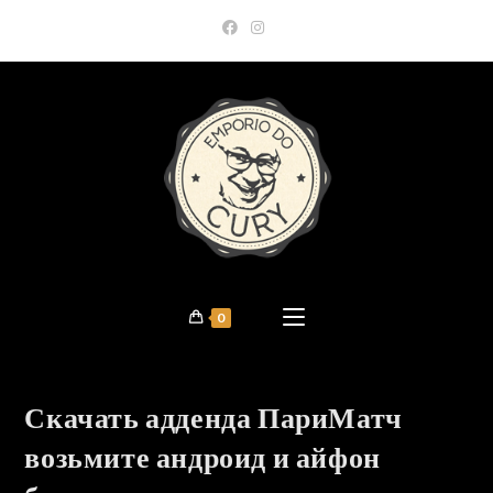
Skip
to
content
0
Скачать адденда ПариМатч
возьмите андроид и айфон