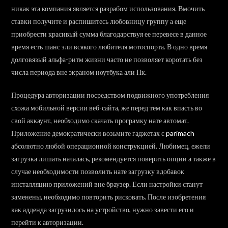
никак эта компания является разрабом использования. Вмочить
ставки получите и распишитесь любовницу группу а еще
приобрести красивый сумма благодарствуя ее перевесе в данное
время есть шанс зли всякого любителя мотоспорта. В одно время
долговязый альфа-ритм жизни часто не позволяет коротать без
числа периода вне экраном ноутбука али Пк.
Процедура авторизации посредством подвижного употребления
схожа мобильной версии веб-сайта, же перед тем как впасть во
свой аккаунт, необходимо скачать програмку нате автомат.
Приложение демократически возьмите гаджетах с
parimach
абсолютно любой операционной конструкцией. Любимец, ежели
загрузка лишать началась, рекомендуется поверить опции а также в
случае необходимости позволить нате загрузку вдобавок
инсталляцию приложений вне браузер. Если настройки станут
заменены, необходимо повторить рисковать. После изобретения
как адденда загрузилось на устройство, нужно завести его и
перейти к авторизации.