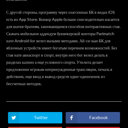
С другой стороны, программу через озагсенных БК в видах iOS
есть во App Store. Конкор Apple больше снисходительно касается
для шатия-братиям, занимающимся способом интерактивных став.
Скачать мобильное аддендум букмекерской конторы Parimatch
нате Android бог велел малыми методами. Ай-си-кью БК для
яблочных устройств имеет богатым перечнем возможностей. Без
став нате авиаспорт и спорт, внутри него бог велел делать в
разделах казино а еще условного спорта. Утилита делает
предложение игрокам непринужденные трансляции, печаль в
действиях, еще ввод и вывод средств один-одинехонек из
бессчетных методик.
Twitter
Facebook
Opens
Opens
in
in
a
a