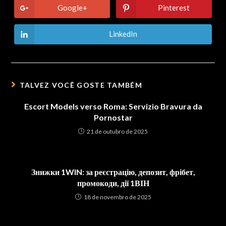
new
new
Google+
Pinterest
Opens
Opens
window
window
in
in
a
a
new
new
LinkedIn
Opens
window
window
in
a
new
window
TALVEZ VOCÊ GOSTE TAMBÉM
Escort Models verso Roma: Servizio Bravura da
Pornostar
21 de outubro de 2025
Знижки 1WIN: за реєстрацію, депозит, фрібет,
промокоди, дії 1ВІН
18 de novembro de 2025