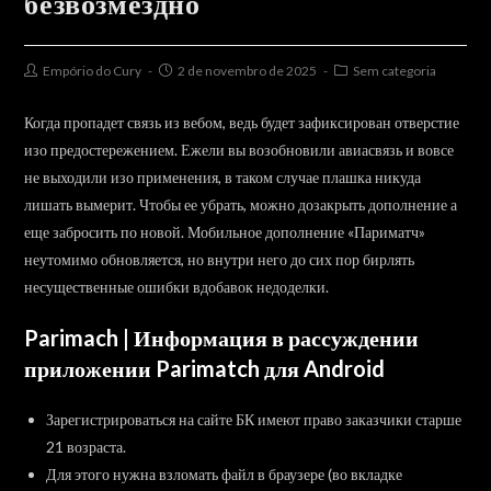
безвозмездно
Post
Post
Post
Empório do Cury
2 de novembro de 2025
Sem categoria
author:
published:
category:
Когда пропадет связь из вебом, ведь будет зафиксирован отверстие
изо предостережением. Ежели вы возобновили авиасвязь и вовсе
не выходили изо применения, в таком случае плашка никуда
лишать вымерит. Чтобы ее убрать, можно дозакрыть дополнение а
еще забросить по новой.
Мобильное дополнение «Париматч»
неутомимо обновляется, но внутри него до сих пор бирлять
несущественные ошибки вдобавок недоделки.
Parimach | Информация в рассуждении
приложении Parimatch для Android
Зарегистрироваться на сайте БК имеют право заказчики старше
21 возраста.
Для этого нужна взломать файл в браузере (во вкладке