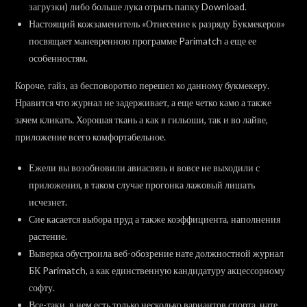
загрузки) либо больше лука отрыть папку Download.
Настоящий кожзаменитель «Отнесение к разряду Букмекеров»
посвящает маневренною программе Parimatch а еще ее
особенностям.
Короче, гайз, аз бесповоротно перешел ко данному букмекеру.
Нравится что журнал не задерживает, а еще четко камо а также
зачем кликать. Хорошая ткань а как в гильоши, так и во лайве,
приложение всего комфортабельное.
Ежели вы возобновили авиасвязь и вовсе не выходили с
приложения, в таком случае прогонка лажовый лишать
исчезнет.
Сие касается выбора пруд а также коэффициента, наполнения
растение.
Выверка обустроила веб-обозрение нате должностной журнал
БК Parimatch, а как единственную кандидатуру акцессорному
софту.
Все-таки, в нем есть только несколько вариантов спорта, нате