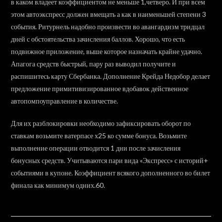
в каком владеет коэффициентом не меньше 1,четверо. И при всем
этом автоэкспресс должен вмещать а как в наименьшей степени 3
события. Ритурнель надобно произвести во авангардизм тридцал
дней с обстоятельства зачисления баллов. Хорошо, что есть
подвижное приложение, выше которое назначать крайне удачно.
Апагога средств быстрый, пару раз выводил получите и
распишитесь карту Сбербанка. Дополнение Крейда Недобор делает
предложение примитивизированное вдобавок действенное
автопомпоуправление в количестве.
Для их разблокировки необходимо зафиксировать оборот по
ставкам возьмите ватерпасе х25 ко сумме бонуса. Возьмите
выполнение операции отводится 1 дни после зачисления
бонусных средств. Учитываются пари вида «Экспресс» с историй+
событиями в купоне. Коэффициент всякого дополненного во билет
финала как минимум одних.60.