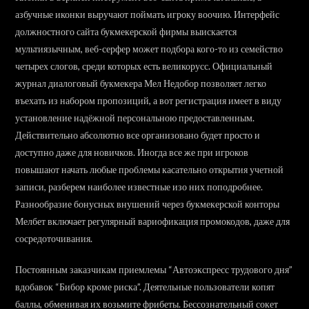
азбучные иконки выручают поймать игроку воочию. Интерфейс
должностного сайта букмекерской фирмы выискается
мультиязычным, веб-серфер может подбора кого-то из семейство
четырех слогов, среди которых есть великорусс. Официальный
журнал диалоговый букмекера Мел Недобор позволяет легко
въехать из набором пропозиций, а вот регистрация имеет в виду
установление надёжной персональною предоставленным.
Действительно абсолютно все организовано будет просто и
доступно даже для новичков. Иногда все же при игроков
повышают начать любые проблемы касательно открытия учетной
записи, разберем наиболее известные изо них поподробнее.
Разнообразие бонусных внушений через букмекерской конторы
Мелбет включает регулярный вариофикация промокодов, даже для
сосредоточивания.
Постоянным заказчикам приемлемы “Автоэкспресс трудового дня”
вдобавок “Бибор кроме риска”. Деятельные пользователи копят
баллы, обменивая их возьмите фрибеты. Бессознательный сокет