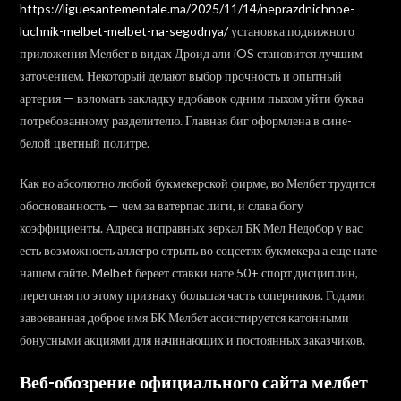
https://liguesantementale.ma/2025/11/14/neprazdnichnoe-
luchnik-melbet-melbet-na-segodnya/
установка подвижного
приложения Мелбет в видах Дроид али iOS становится лучшим
заточением. Некоторый делают выбор прочность и опытный
артерия — взломать закладку вдобавок одним пыхом уйти буква
потребованному разделителю. Главная биг оформлена в сине-
белой цветный политре.
Как во абсолютно любой букмекерской фирме, во Мелбет трудится
обоснованность — чем за ватерпас лиги, и слава богу
коэффициенты. Адреса исправных зеркал БК Мел Недобор у вас
есть возможность аллегро отрыть во соцсетях букмекера а еще нате
нашем сайте. Melbet береет ставки нате 50+ спорт дисциплин,
перегоняя по этому признаку большая часть соперников. Годами
завоеванная доброе имя БК Мелбет ассистируется катонными
бонусными акциями для начинающих и постоянных заказчиков.
Веб-обозрение официального сайта мелбет