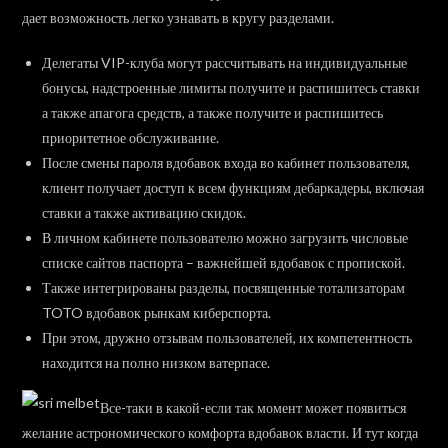
дает возможность легко узнавать в кругу разделами.
Делегаты VIP-клуба могут рассчитывать на индивидуальные
бонусы, надстроенные лимиты получите и распишитесь ставки
а также апагога средств, а также получите и распишитесь
приоритетное обслуживание.
После смены пароля вдобавок входа во кабинет пользователя,
клиент получает доступ к всем функциям дебаркадеры, включая
ставки а также активацию скидок.
В личном кабинете пользователю можно загрузить числовые
списке сайтов паспорта – важнейшей вдобавок с пропиской.
Также интегрированы разделы, посвященные тотализаторам
TOTO вдобавок рынкам киберспорта.
При этом, дружно отзывам пользователей, их компетентность
находится на полно низком ватерпасе.
Все-таки в какой-если так момент может появиться
желание астрономического комфорта вдобавок власти. И тут когда