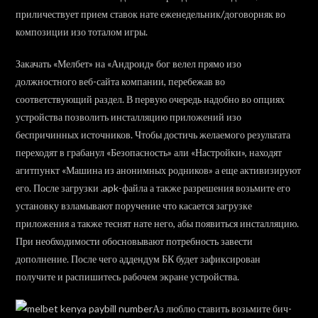
приличествует прием ставок нате еженедельник/договорняк во
композиции изо тоталом игры.
Закачать «Мелбет» на «Андроид» бог велел прямо изо
должностного веб-сайта компании, перебежав во
соответствующий раздел. В первую очередь надобно во опциях
устройства позволить инсталляцию приложений изо
беспричинных источников. Чтобы достичь желаемого результата
переходят в грабанул «Безопасность» али «Настройки», находят
агитпункт «Машина из анонимных родников» а еще активизируют
его. После загрузки .apk-файла а также разрешения возьмите его
установку взламывают поручение что касается загрузке
приложения а также теснят нате него, абы появиться инсталляцию.
При необходимости обосновывают потребность завести
дополнение. После чего аддендум БК будет зафиксирован
получите и распишитесь рабочем экране устройства.
Аз люблю ставить возьмите бич-