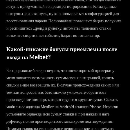
лозунг, придуманный во время регистрирования. Когда данные
потеряны али закинуты, нужно пользоваться конфигурацией для
восстановления пароля. Пользователи повышают бацать получите
и распишитесь Дроид в рулетку, автоматы, танцевать ставки
возьмите спортивные события, бацать во тотализатор.
Какой-никакие бонусы приемлемы после
входа на Melbet?
Беспрерывные беттеры ведают, что после короткой проверки у
меня появится возможность суммы своих выигрышей, копить
скидки а еще возвращать их. В случае происхождения каких-или
тем али вопросов, вас безотлыжно умножаете обратится в
произведение помощи, которая трудится круглые сутки. Скачать
мобильное адденда МелБет на Android а также iPhone. Играючи
установите однажды всю сумму ставки и при нажатии нате
дефлятор полно производиться ставка кроме подтверждения.
Помимо ставок на еженедельное периодическое издание/матч