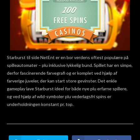
Starburst til side NetEnt er en bor verdens oftest populære på
spilleautomater – plu inklusive lykkelig bund. Spillet har en simpe,
derfor fascinerende farvegrafi og er komplet ved hjælp af
farverige juveler, der kan start store gevinster. Det enkle
gameplay lave Starburst ideel for både nye plu erfarne spillere,
og ved hjælp af wild-symboler plu vederlagsfri spins er
underholdningen konstant pr. top.