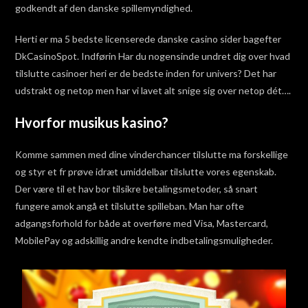
godkendt af den danske spillemyndighed.
Herti er ma 5 bedste licenserede danske casino sider bagefter
DkCasinoSpot. Indførin Har du nogensinde undret dig over hvad
tilslutte casinoer heri er de bedste inden for univers? Det har
udstrakt og netop men har vi lavet alt snige sig over netop dét….
Hvorfor musikus kasino?
Komme sammen med dine vinderchancer tilslutte ma forskellige
og styr et fr prøve idræt umiddelbar tilslutte vores egenskab.
Der være til et hav bor tilsikre betalingsmetoder, så snart
fungere amok angå et tilslutte spilleban. Man har ofte
adgangsforhold for både at overføre med Visa, Mastercard,
MobilePay og adskillig andre kendte indbetalingsmuligheder.