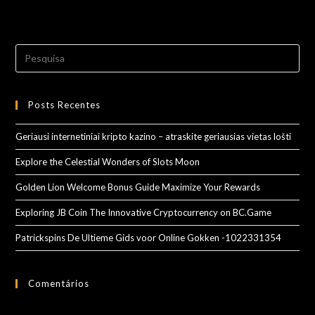
Search
for:
Posts Recentes
Geriausi internetiniai kripto kazino – atraskite geriausias vietas lošti
Explore the Celestial Wonders of Slots Moon
Golden Lion Welcome Bonus Guide Maximize Your Rewards
Exploring JB Coin The Innovative Cryptocurrency on BC.Game
Patrickspins De Ultieme Gids voor Online Gokken -1022331354
Comentários