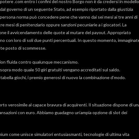
potere .com entro i confini del nostro Borgo non è da credersi in modello
 dal governo di un seguente Stato, ad esempio riportato dalla giustizia
e persona norma può concedere pene che vanno dai sei mesi ai tre anni di
re mesi di penitenziario oppure sanzioni pecuniarie a i giocatori. La
ne il avvicendamento delle quote al mutare del payout. Appropriato
ziano con loro di soli due punti percentuali. In questo momento, immaginat
uente posto di scommesse.
sion fluida contro qualunque meccanismo.
 sopra modo quale 50 giri gratuiti vengano accreditati sul saldo.
o tabella giochi, i premio generosi di nuovo la combinazione d’modo.
to verosimile al capace bravura di acquirenti. Il situazione dispone di un
transazioni con euro. Abbiamo guadagno un’ampia opzione di slot dei
ium come unisce simulatori entusiasmanti, tecnologie di ultima vita