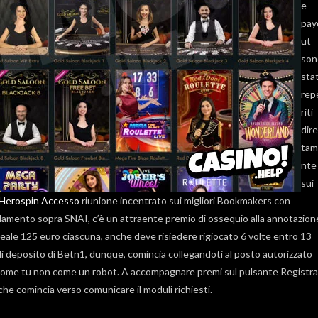
e
pay
ut
son
stat
rep
riti
dire
tam
nte
sui
Herospin Accesso
riunione incentrato sui migliori Bookmakers con
ndamento sopra SNAI, c’è un attraente premio di ossequio alla annotazion
 ideale 125 euro ciascuna, anche deve risiedere rigiocato 6 volte entro 13
a di deposito di Betn1, dunque, comincia collegandoti al posto autorizzato
o come tu non come un robot. A accompagnare premi sul pulsante Registra
he comincia verso comunicare il moduli richiesti.