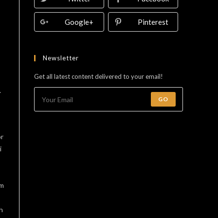
Google+
Pinterest
Newsletter
Get all latest content delivered to your email!
.
GO
or
i
m
h