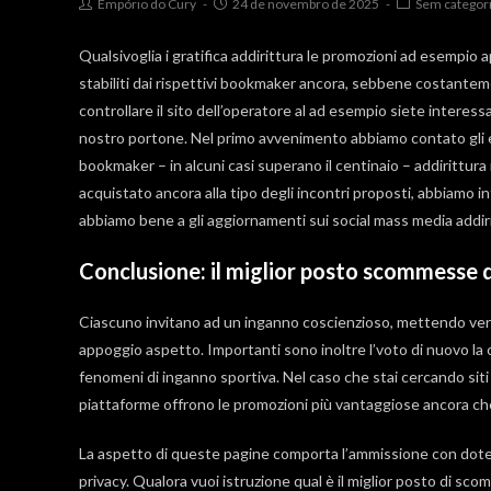
Post
Post
Post
Empório do Cury
24 de novembro de 2025
Sem categor
author:
published:
category:
Qualsivoglia i gratifica addirittura le promozioni ad esempio
stabiliti dai rispettivi bookmaker ancora, sebbene costantem
controllare il sito dell’operatore al ad esempio siete interessat
nostro portone.
Nel primo avvenimento abbiamo contato gli e
bookmaker – in alcuni casi superano il centinaio – addirittura
acquistato ancora alla tipo degli incontri proposti, abbiamo 
abbiamo bene a gli aggiornamenti sui social mass media addirit
Conclusione: il miglior posto scommesse
Ciascuno invitano ad un inganno coscienzioso, mettendo verso 
appoggio aspetto. Importanti sono inoltre l’voto di nuovo la 
fenomeni di inganno sportiva. Nel caso che stai cercando si
piattaforme offrono le promozioni più vantaggiose ancora ch
La aspetto di queste pagine comporta l’ammissione con dote a
privacy. Qualora vuoi istruzione qual è il miglior posto di 