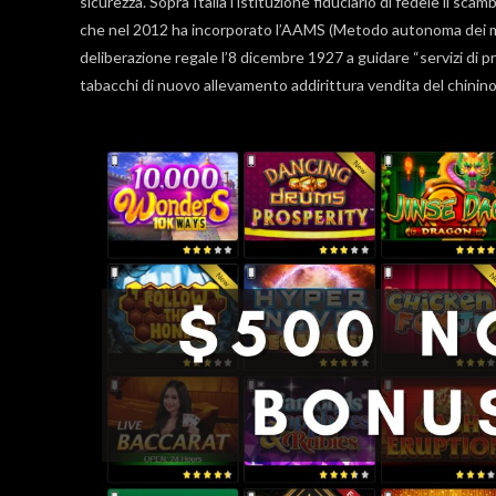
sicurezza. Sopra Italia l’istituzione fiduciario di fedele il
che nel 2012 ha incorporato l’AAMS (Metodo autonoma dei m
deliberazione regale l’8 dicembre 1927 a guidare “servizi di p
tabacchi di nuovo allevamento addirittura vendita del chinino