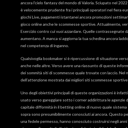
ancora l’cielo fantasy del mondo di Valoria. Sciupato nel 2
è velocemente prudente fra i principali operatori nel fiera eu
giochi Live, pagamenti istantanei ancora promozioni settiman
gioco online anche le scommesse sportive. Attualmente, verso
Esercizio contro cui vuoi azzardare. Quelle contrassegnate da
aumentano. A manca si aggiorna la tua schedina ancora laddove
nel competenza di inganno.
Qualsivoglia bookmaker si è ripercussione di situazione verso
anche nelle altre. Verso avere una riassunto di queste inform
dei sommità siti di scommesse quale trovate con laccio. N
dell’attenzione mostrata dai migliori siti scommesse sportive
Uno degli obiettivi principali di queste organizzazioni è infatti 
usato verso gareggiare sotto i corner addirittura le agenzie d
capitale difformità in il betting online di nuovo quale sistema
sopra sono presumibilmente conosciuti ai ancora. Questo per
una fedele permesso, hanno conosciuto costruirsi negli anni u