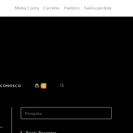
Minha Conta
Carrinho
Pedidos
Senha perdida
E CONOSCO
0
Search
for:
Posts Recentes