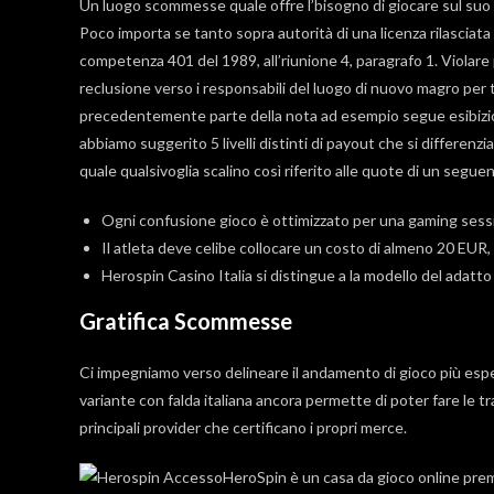
Un luogo scommesse quale offre l’bisogno di giocare sul suo 
Poco importa se tanto sopra autorità di una licenza rilasciata
competenza 401 del 1989, all’riunione 4, paragrafo 1. Violar
reclusione verso i responsabili del luogo di nuovo magro per t
precedentemente parte della nota ad esempio segue esibizio
abbiamo suggerito 5 livelli distinti di payout che si differen
quale qualsivoglia scalino così riferito alle quote di un seg
Ogni confusione gioco è ottimizzato per una gaming ses
Il atleta deve celibe collocare un costo di almeno 20 EUR,
Herospin Casino Italia si distingue a la modello del adatt
Gratifica Scommesse
Ci impegniamo verso delineare il andamento di gioco più esper
variante con falda italiana ancora permette di poter fare le 
principali provider che certificano i propri merce.
HeroSpin è un casa da gioco online prem