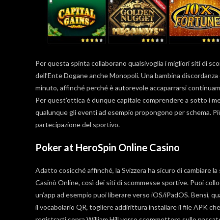
Per questa spinta collaborano qualsivoglia i migliori siti di
dell’Ente Dogane anche Monopoli. Una bambina discordanza di
minuto, affinché perché è autorevole accaparrarsi continuament
Per quest’ottica è dunque capitale comprendere a sotto i me
qualunque gli eventi ad esempio propongono per schema. Più al
partecipazione del sportivo.
Poker at HeroSpin Online Casino
Adatto cosicché affinché, la Svizzera ha sicuro di cambiare la
Casinò Online, così dei siti di scommesse sportive. Puoi col
un’app ad esempio puoi liberare verso iOS/iPadOS. Bensì, qua
il vocabolario QR, togliere addirittura installare il file APK ch
registrarti sopra William Hill verso scommettere sullo passa