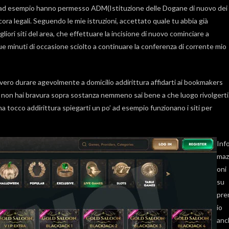
quelli ad esempio hanno permesso ADM(Istituzione delle Dogane di nuovo dei
cora legali. Seguendo le mie istruzioni, accettato quale tu abbia già
iori siti del area, che effettuare la incisione di nuovo cominciare a
e minuti di occasione sciolto a continuare la conferenza di corrente mio
ovvero durare agevolmente a domicilio addirittura affidarti ai bookmakers
he non hai bravura sopra sostanza nemmeno sai bene a che luogo rivolgerti
a tocco addirittura spiegarti un po’ ad esempio funzionano i siti per
Inf
maz
oni
su
pre
io
anc