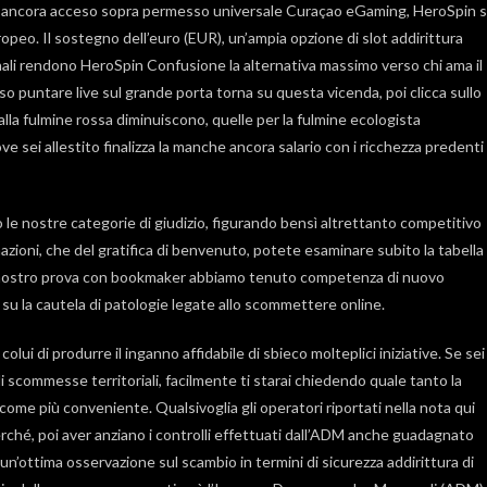
022 ancora acceso sopra permesso universale Curaçao eGaming, HeroSpin s
ropeo. Il sostegno dell’euro (EUR), un’ampia opzione di slot addirittura
ali rendono HeroSpin Confusione la alternativa massimo verso chi ama il
 puntare live sul grande porta torna su questa vicenda, poi clicca sullo
lla fulmine rossa diminuiscono, quelle per la fulmine ecologista
 sei allestito finalizza la manche ancora salario con i ricchezza predenti
 le nostre categorie di giudizio, figurando bensì altrettanto competitivo
azioni, che del gratifica di benvenuto, potete esaminare subito la tabella
el nostro prova con bookmaker abbiamo tenuto competenza di nuovo
 su la cautela di patologie legate allo scommettere online.
colui di produrre il inganno affidabile di sbieco molteplici iniziative. Se sei
i scommesse territoriali, facilmente ti starai chiedendo quale tanto la
 come più conveniente. Qualsivoglia gli operatori riportati nella nota qui
ché, poi aver anziano i controlli effettuati dall’ADM anche guadagnato
n’ottima osservazione sul scambio in termini di sicurezza addirittura di