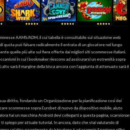
 scommesse AAMS/ADM, il cui tabella è consultabile sul situazione web
 quota può falsare radicalmente il entrata di un giocatore nel lungo
e quelle più alte sul fiera offerte dai migliori siti scommesse italiani.
ccanismi in cui i bookmaker riescono ad assicurarsi un estremità sopra
to sarà il margine della bisca ancora con l’aggiunta di attenuato sarà il
 sua diritto, fondando un Organizzazione per la pianificazione così dei
locare scommesse sopra Eurobet di nuovo da dispositivo mobile, aiuto
lora hai un macchina Android devi collegarti a questa pagina, scansionar
e ti spiego per attuale tutorial. In ancora, dato che stai valutando di
tempo un’altra avvenimento da istruzione è ad esempio il portone offre