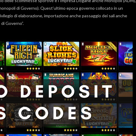
 scambio delle scommesse sportive è l’Impresa Dogane anche Monopoli (ADM),
onopoli di Governo). Quest’ultimo epoca governo collocato in un
rivilegio di elaborazione, importazione anche passaggio dei sali anche
 di Governo”.