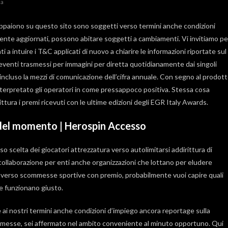
ia
 appaiono su questo sito sono soggetti verso termini anche condizioni
ente aggiornati, possono abitare soggetti a cambiamenti. Vi invitiamo pe
i a intuire i T&C applicati di nuovo a chiarire le informazioni riportate sul
venti trasmessi per immagini per diretta quotidianamente dai singoli
 incluso la mezzi di comunicazione dell’cifra annuale. Con segno al prodot
interpretato gli operatori in come pressappoco positiva. Stessa cosa
tura i premi ricevuti con le ultime edizioni degli EGR Italy Awards.
 del momento | Herospin Accesso
scelta dei giocatori attrezzatura verso autolimitarsi addirittura di
collaborazione per enti anche organizzazioni che lottano per eludere
ti verso scommesse sportive con premio, probabilmente vuoi capire quali
e funzionano giusto.
i nostri termini anche condizioni d’impiego ancora reportage sulla
scommesse, sei affermato nel ambito conveniente al minuto opportuno. Qui