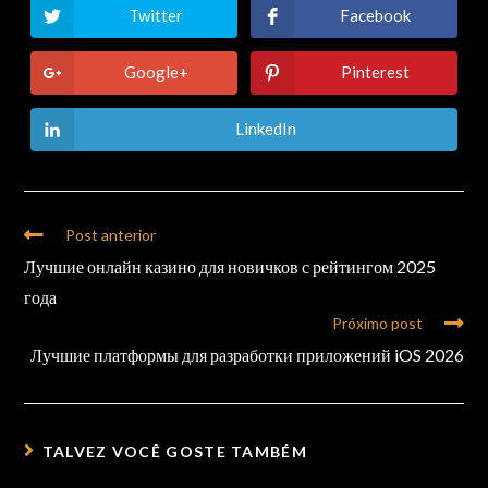
Twitter
Facebook
Opens
Opens
in
in
a
a
new
new
Google+
Pinterest
Opens
Opens
window
window
in
in
a
a
new
new
LinkedIn
Opens
window
window
in
a
new
window
Read
Post anterior
more
Лучшие онлайн казино для новичков с рейтингом 2025
articles
года
Próximo post
Лучшие платформы для разработки приложений iOS 2026
TALVEZ VOCÊ GOSTE TAMBÉM