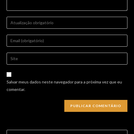
Enter
your
name
Enter
or
your
username
email
Enter
to
address
your
comment
to
website
comment
URL
Salvar meus dados neste navegador para a próxima vez que eu
(optional)
comentar.
Search