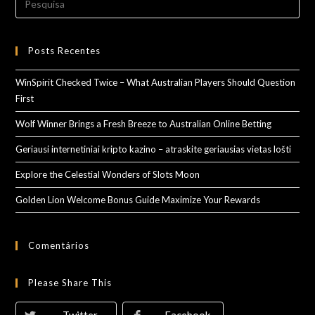
for:
Posts Recentes
WinSpirit Checked Twice – What Australian Players Should Question
First
Wolf Winner Brings a Fresh Breeze to Australian Online Betting
Geriausi internetiniai kripto kazino – atraskite geriausias vietas lošti
Explore the Celestial Wonders of Slots Moon
Golden Lion Welcome Bonus Guide Maximize Your Rewards
Comentários
Please Share This