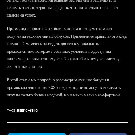
вернуть часть потерянных средств, что значительно повышает
шансы на успех.
Промокоды
продолжают быть важным инструментом для
получения эксклюзивных бонусов. Применение правильного кода
в нужный момент может дать доступ к уникальным
предложениям, которые в обычных условиях не доступны,
например, к повышенному кэшбэку или большему количеству
бесплатных спинов.
В этой статье мы подробно рассмотрим лучшие бонусы и
промокоды для казино 2025 года, которые помогут вам сделать
игру не только более выгодной, но и максимально комфортной.
TAGS:
BEEF CASINO