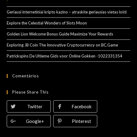
Geriausi internetiniai kripto kazino – atraskite geriausias vietas lošti
Explore the Celestial Wonders of Slots Moon
Golden Lion Welcome Bonus Guide Maximize Your Rewards
Exploring JB Coin The Innovative Cryptocurrency on BC.Game
Patrickspins De Ultieme Gids voor Online Gokken -1022331354
Comentários
Please Share This
Twitter
Facebook
Google+
Pinterest