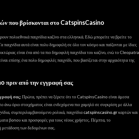
ιών που βρίσκονται στο CatspinsCasino
ν πολυεθνικά παιχνίδια καζίνο στα ελληνικά. Εδώ μπορείτε να βρείτε το
α παιχνίδια αυτά είναι πολυ δημοφιλή σε όλο τον κόσμο και παίζονται με ίδιες
κτώριας είναι ένα από τα πιο δημοφιλή παιχνίδια του καζίνο, ενώ το Cleopatra
ίναι επίσης ένα πολυ δημοφιλές παιχνίδι, που βασίζεται στην αρχαιότητα της
no πριν από την εγγραφή σας
γγραφή σας;
Πρώτα, πρέπει να ξέρετε ότι το CatspinsCasino είναι άμεσα
λο άνω όριο στοιχήματος είναι ενδεχόμενα πιο χαμηλό σε συγκρίση με άλλα
χνίδια, συμπεριλαμβανούμενο ρολικά, παιχνίδια
catspinscasino.gr
καρτών και
μματα βonoυ και προσφορές για τους νέους χρήστες. Πέμπτα, το
ή μετάδοση των δεδομένων σας.