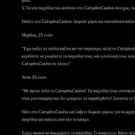
φίλα.
5. Τα νέα παιχνίδια που φτάνουν στο CatspinsCasino συνεχώς, πα
Παίξτε στο CatspinsCasino: Δωρεάν γύροι και πολυεθνικά καζίνο
Μιχάλης, 25 ετών:
“Έχω παίξει σε πολλά καζίνα an τον παγκόσμο, αλλά το CatspinsC
κερδίσετε να γνωρίσετε τα παιχνίδια τους, και η συλλογή τους πο
CatspinsCasino σε όλους!”
Αννα, 35 ετών:
“Με άρεσε πολύ το CatspinsCasino! Τα παιχνίδια είναι εκπληκτικ
είναι μια ευκαιρία που δεν μπορείτε να παραδεχθείτε! Συνιστώ τ
Πάτε στο CatspinsCasino και λαβετε δωρεάν γύρους για να αρχί
παιχνίδια για παίκτες από όλο το κόσμο.
Έχετε ηmera να δοκιμάσετε τα παιχνίδια; Τι αναμένετε; Κάντε κ