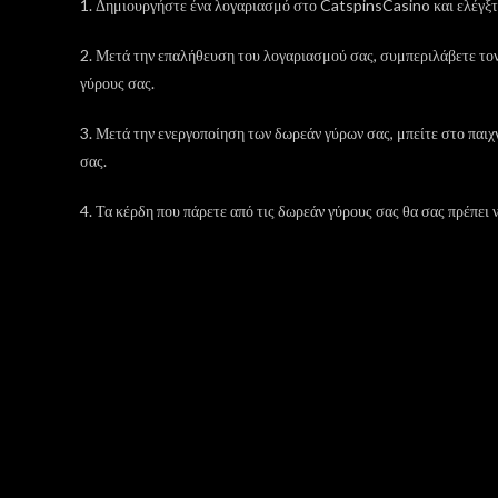
1. Δημιουργήστε ένα λογαριασμό στο CatspinsCasino και ελέγξτε
2. Μετά την επαλήθευση του λογαριασμού σας, συμπεριλάβετε τον
γύρους σας.
3. Μετά την ενεργοποίηση των δωρεάν γύρων σας, μπείτε στο παιχ
σας.
4. Τα κέρδη που πάρετε από τις δωρεάν γύρους σας θα σας πρέπει