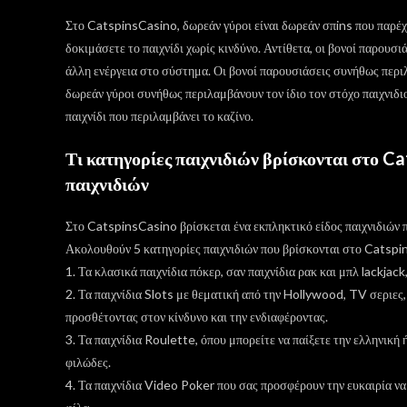
Στο CatspinsCasino, δωρεάν γύροι είναι δωρεάν σπins που παρέχο
δοκιμάσετε το παιχνίδι χωρίς κινδύνο. Αντίθετα, οι βονοί παρουσι
άλλη ενέργεια στο σύστημα. Οι βονοί παρουσιάσεις συνήθως περι
δωρεάν γύροι συνήθως περιλαμβάνουν τον ίδιο τον στόχο παιχνιδι
παιχνίδι που περιλαμβάνει το καζίνο.
Τι κατηγορίες παιχνιδιών βρίσκονται στο C
παιχνιδιών
Στο CatspinsCasino βρίσκεται ένα εκπληκτικό είδος παιχνιδιών π
Ακολουθούν 5 κατηγορίες παιχνιδιών που βρίσκονται στο Catspi
1. Τα κλασικά παιχνίδια πόκερ, σαν παιχνίδια ρακ και μπλ lackjack
2. Τα παιχνίδια Slots με θεματική από την Hollywood, TV σεριες,
προσθέτοντας στον κίνδυνο και την ενδιαφέροντας.
3. Τα παιχνίδια Roulette, όπου μπορείτε να παίξετε την ελληνική
φιλώδες.
4. Τα παιχνίδια Video Poker που σας προσφέρουν την ευκαιρία να