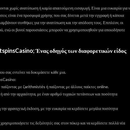
νται χωρίς ανατύπωση ή καμία απαιτούμενη εισαγωγή. Είναι μια ευκαιρία για 
άσεις είναι ένα προσφορά χρήσης που σας δίνεται μετά την εγγραφή ή κάποια
λαμβάνουν συνθήκες για την ανατύπωση και την απόδοση τους. Επιπλέον, οι
ού, ενώ οι βονοί παρουσιάσεις μπορούν να χρησιμοποιηθούν για οποιοδήποτε
atspinsCasino; Ένας οδηγός των διαφορετικών είδος
ου σας εντείνει να δοκιμάσετε κάθε μια.
nsCasino:
, παίζοντας με ζarithmistés ή παίζοντας με άλλους παίκτες online.
 ή από την αρχαιότητα, με έναν αριθμό τυχαιών πετάνσεων και ποσότητα
 ή την φρανцузьή έκδοση, με την ευκαιρία να κερδίσετε μεγάλα ποσότητα
 χρησιμοποιήσετε τις δεξιότητές σας στον πόκερ και να κερδίσετε πολλά νέα