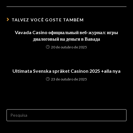
new
window
TALVEZ VOCÊ GOSTE TAMBÉM
Vavada Casino официальный веб-журнал: игры
диалоговый на деньги в Вавада
20 de outubro de 2025
Ultimata Svenska språket Casinon 2025 +alla nya
23 de outubro de 2025
Search
for: