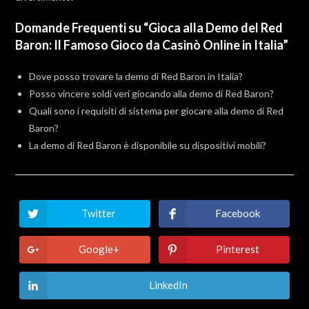
Domande Frequenti su “Gioca alla Demo del Red
Baron: Il Famoso Gioco da Casinò Online in Italia”
Dove posso trovare la demo di Red Baron in Italia?
Posso vincere soldi veri giocando alla demo di Red Baron?
Quali sono i requisiti di sistema per giocare alla demo di Red
Baron?
La demo di Red Baron è disponibile su dispositivi mobili?
Twitter
Facebook
Opens
Opens
in
in
a
a
new
new
Google+
Pinterest
Opens
Opens
window
window
in
in
a
a
new
new
LinkedIn
Opens
window
window
in
a