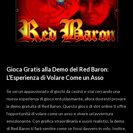
Gioca Gratis alla Demo del Red Baron:
L’Esperienza di Volare Come un Asso
Se sei un appassionato di giochi da casinò e stai cercando una
nuova esperienza di gioco entusiasmante, allora dovresti provare
la demo gratuita di Red Baron. Questo gioco di slot online ti offre
l’opportunità di volare come un asso e vivere un’avventura
emozionante. Con grafica straordinaria e suoni realistici, la demo
di Red Baron ti farà sentire come se fossi davvero in volo. Inoltre,