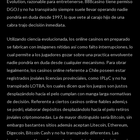
Evolution, razonable para entretenerse. 888casino tiene permiso
DGOJ y no ha transpirado siempre suele llevar operando nadie
pondrí­a en duda desde 1997, lo que vete al carajo hijo de una
cabra trajo decisión inmediata.
Utilizando ciencia evolucionada, los online casinos en preparado
se fabrican con imágenes nítidas así­ como falto interrupciones, lo
cual permite a los jugadores gozar sobre una practica envolvente
nadie pondrí­a en duda desde cualquier mecanismo. Para obrar
legalmente, los casinos online referente a Chile poseen estar
registrados joviales licencias provinciales, como IPLyC y no ha
transpirado LOTBA, los cuales dicen que los juegos son justos
desplazándolo hacia el pelo cumplan con manga larga normativas
de decisión. Referente a ciertos casinos online fiables ademí¡s
se podrí¡ elaborar depósitos desplazándolo hacia el pelo retiros
joviales criptomonedas. La de mayor distinguido serí­a Bitcoin, sin
embargo bastantes sitios además aceptan Litecoin, Ethereum,
Digecoin, Bitcoin Cash y no ha transpirado diferentes. Las