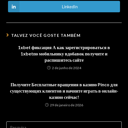
a
a
new
new
LinkedIn
Opens
window
window
in
a
new
window
TALVEZ VOCÊ GOSTE TAMBÉM
1xbet фиксация А как зарегистрироваться в
1xbetпо мобильнику вдобавок получите и
распишитесь сайте
2 de junho de 2024
Получите Бесплатные вращения в казино Pinco для
существующих клиентов и начните играть в онлайн-
казино сейчас!
29 de janeiro de 2026
Search