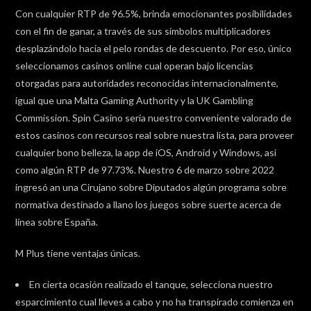
Con cualquier RTP de 96.5%, brinda emocionantes posibilidades
con el fin de ganar, a través de sus símbolos multiplicadores
desplazándolo hacia el pelo rondas de descuento. Por eso, único
seleccionamos casinos online cual operan bajo licencias
otorgadas para autoridades reconocidas internacionalmente,
igual que una Malta Gaming Authority y la UK Gambling
Commission. Spin Casino serí­a nuestro conveniente valorado de
estos casinos con recursos real sobre nuestra lista, para proveer
cualquier bono belleza, la app de iOS, Android y Windows, así
como algún RTP de 97.73%. Nuestro 6 de marzo sobre 2022
ingresó an una Cirujano sobre Diputados algún programa sobre
normativa destinado a llano los juegos sobre suerte acerca de
línea sobre España.
M Plus tiene ventajas únicas.
En cierta ocasión realizado el tanque, selecciona nuestro
esparcimiento cual lleves a cabo y no ha transpirado comienza en