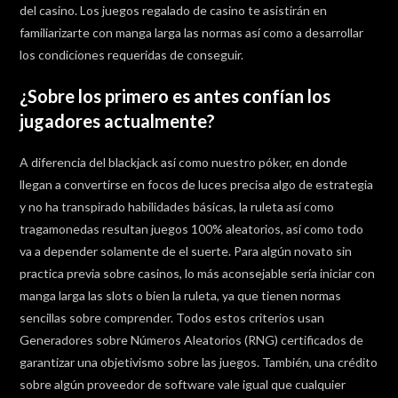
del casino. Los juegos regalado de casino te asistirán en
familiarizarte con manga larga las normas así­ como a desarrollar
los condiciones requeridas de conseguir.
¿Sobre los primero es antes confían los
jugadores actualmente?
A diferencia del blackjack así­ como nuestro póker, en donde
llegan a convertirse en focos de luces precisa algo de estrategia
y no ha transpirado habilidades básicas, la ruleta así­ como
tragamonedas resultan juegos 100% aleatorios, así­ como todo
va a depender solamente de el suerte. Para algún novato sin
practica previa sobre casinos, lo más aconsejable serí­a iniciar con
manga larga las slots o bien la ruleta, ya que tienen normas
sencillas sobre comprender. Todos estos criterios usan
Generadores sobre Números Aleatorios (RNG) certificados de
garantizar una objetivismo sobre las juegos. También, una crédito
sobre algún proveedor de software vale igual que cualquier