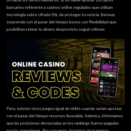
bancarios referente a casinos online regulados que utilizan
tecnología sobre cifrado SSL de proteger tu noticia. Betway
sorprende con el pasar del tiempo bonos con flexibilidad que
posibilitan retirar tu dinero desprovisto seguir rollover.
Pero, existen otros juegos igual de útiles cuando serían apostar
con el pasar del tiempo recursos favorable. Ademí¡s, informamos
que las posiciones destacadas en los rankings fueron pagadas
por los operadores. Por supuesto, instamos en nuestros