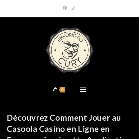
Skip
to
content
0
Découvrez Comment Jouer au
Casoola Casino en Ligne en