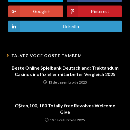
in
in
a
a
new
new
Google+
Pinterest
Opens
Opens
window
window
in
in
a
a
new
new
LinkedIn
Opens
window
window
in
a
new
window
TALVEZ VOCÊ GOSTE TAMBÉM
Beste Online Spielbank Deutschland: Traktandum
Casinos inoffizieller mitarbeiter Vergleich 2025
13 de dezembro de 2025
C$ten,100, 180 Totally free Revolves Welcome
Give
19 de outubro de 2025