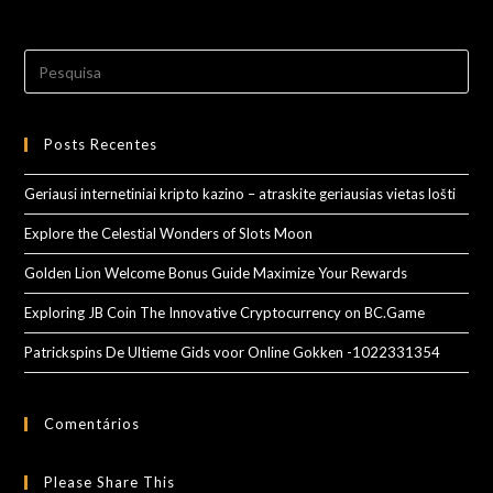
Search
for:
Posts Recentes
Geriausi internetiniai kripto kazino – atraskite geriausias vietas lošti
Explore the Celestial Wonders of Slots Moon
Golden Lion Welcome Bonus Guide Maximize Your Rewards
Exploring JB Coin The Innovative Cryptocurrency on BC.Game
Patrickspins De Ultieme Gids voor Online Gokken -1022331354
Comentários
Please Share This