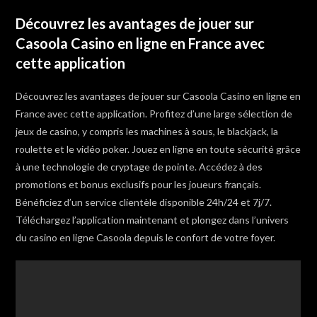
Découvrez les avantages de jouer sur
Casoola Casino en ligne en France avec
cette application
Découvrez les avantages de jouer sur Casoola Casino en ligne en
France avec cette application. Profitez d’une large sélection de
jeux de casino, y compris les machines à sous, le blackjack, la
roulette et le vidéo poker. Jouez en ligne en toute sécurité grâce
à une technologie de cryptage de pointe. Accédez à des
promotions et bonus exclusifs pour les joueurs français.
Bénéficiez d’un service clientèle disponible 24h/24 et 7j/7.
Téléchargez l’application maintenant et plongez dans l’univers
du casino en ligne Casoola depuis le confort de votre foyer.