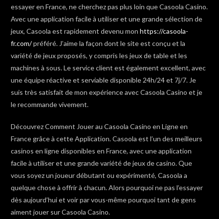
essayer en France, ne cherchez pas plus loin que Casoola Casino.
Avec une application facile à utiliser et une grande sélection de
jeux, Casoola est rapidement devenu mon
https://casoola-
fr.com/
préféré. J’aime la façon dont le site est conçu et la
variété de jeux proposés, y compris les jeux de table et les
machines à sous. Le service client est également excellent, avec
une équipe réactive et serviable disponible 24h/24 et 7j/7. Je
suis très satisfait de mon expérience avec Casoola Casino et je
le recommande vivement.
Découvrez Comment Jouer au Casoola Casino en Ligne en
France grâce à cette Application. Casoola est l’un des meilleurs
casinos en ligne disponibles en France, avec une application
facile à utiliser et une grande variété de jeux de casino. Que
vous soyez un joueur débutant ou expérimenté, Casoola a
quelque chose à offrir à chacun. Alors pourquoi ne pas l’essayer
dès aujourd’hui et voir par vous-même pourquoi tant de gens
aiment jouer sur Casoola Casino.