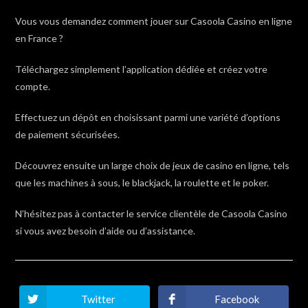
Vous vous demandez comment jouer sur Casoola Casino en ligne
en France ?
Téléchargez simplement l’application dédiée et créez votre
compte.
Effectuez un dépôt en choisissant parmi une variété d’options
de paiement sécurisées.
Découvrez ensuite un large choix de jeux de casino en ligne, tels
que les machines à sous, le blackjack, la roulette et le poker.
N’hésitez pas à contacter le service clientèle de Casoola Casino
si vous avez besoin d’aide ou d’assistance.
Twitter
Facebook
Opens
Opens