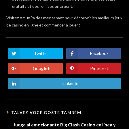
gratuits et des remises en argent.
Visitez AmunRa dès maintenant pour découvrir les meilleurs jeux
de casino en ligne et commencer à jouer !
Twitter
Facebook
Opens
Opens
in
in
a
a
new
new
Google+
Pinterest
Opens
Opens
window
window
in
in
a
a
new
new
LinkedIn
Opens
window
window
in
a
new
window
TALVEZ VOCÊ GOSTE TAMBÉM
Juega al emocionante Big Clash Casino en línea y