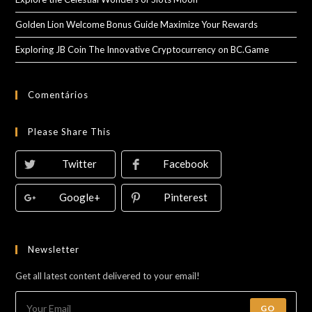
Golden Lion Welcome Bonus Guide Maximize Your Rewards
Exploring JB Coin The Innovative Cryptocurrency on BC.Game
Comentários
Please Share This
Twitter
Facebook
Google+
Pinterest
Newsletter
Get all latest content delivered to your email!
GO