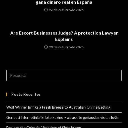
gana dinero real en España
26 de outubro de 2025
Are Escort Businesses Judge? A protection Lawyer
Explains
23 de outubro de 2025
Search
for:
Posts Recentes
Wolf Winner Brings a Fresh Breeze to Australian Online Betting
Geriausi internetiniai kripto kazino – atraskite geriausias vietas lošti
Explore the Celestial Wonders of Slots Moon