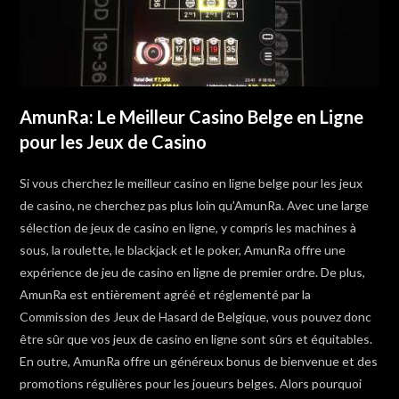
AmunRa: Le Meilleur Casino Belge en Ligne
pour les Jeux de Casino
Si vous cherchez le meilleur casino en ligne belge pour les jeux
de casino, ne cherchez pas plus loin qu’AmunRa. Avec une large
sélection de jeux de casino en ligne, y compris les machines à
sous, la roulette, le blackjack et le poker, AmunRa offre une
expérience de jeu de casino en ligne de premier ordre. De plus,
AmunRa est entièrement agréé et réglementé par la
Commission des Jeux de Hasard de Belgique, vous pouvez donc
être sûr que vos jeux de casino en ligne sont sûrs et équitables.
En outre, AmunRa offre un généreux bonus de bienvenue et des
promotions régulières pour les joueurs belges. Alors pourquoi