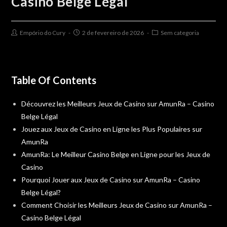
Casino Belge Légal
Post
Post
Post
Empório do Cury
2 de fevereiro de 2026
Sem categoria
author:
published:
category:
Table Of Contents
Découvrez les Meilleurs Jeux de Casino sur AmunRa – Casino
Belge Légal
Jouez aux Jeux de Casino en Ligne les Plus Populaires sur
AmunRa
AmunRa: Le Meilleur Casino Belge en Ligne pour les Jeux de
Casino
Pourquoi Jouer aux Jeux de Casino sur AmunRa – Casino
Belge Légal?
Comment Choisir les Meilleurs Jeux de Casino sur AmunRa –
Casino Belge Légal