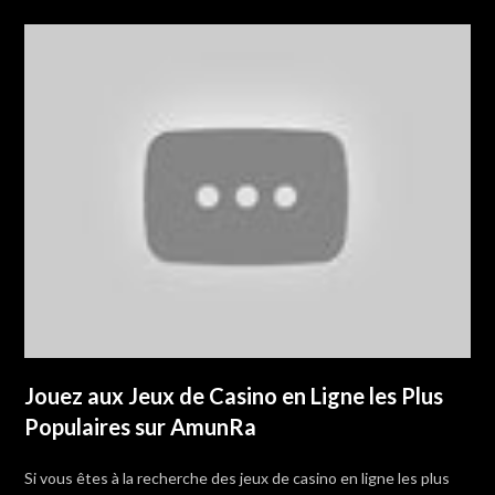
Jouez aux Jeux de Casino en Ligne les Plus
Populaires sur AmunRa
Si vous êtes à la recherche des jeux de casino en ligne les plus