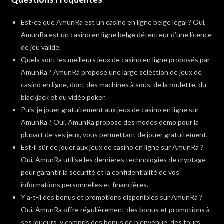
Est-ce que AmunRa est un casino en ligne belge légal ? Oui,
AmunRa est un casino en ligne belge détenteur d’une licence
de jeu valide.
Quels sont les meilleurs jeux de casino en ligne proposés par
AmunRa ? AmunRa propose une large sélection de jeux de
casino en ligne, dont des machines à sous, de la roulette, du
blackjack et du vidéo poker.
Puis-je jouer gratuitement aux jeux de casino en ligne sur
AmunRa ? Oui, AmunRa propose des modes démo pour la
plupart de ses jeux, vous permettant de jouer gratuitement.
Est-il sûr de jouer aux jeux de casino en ligne sur AmunRa ?
Oui, AmunRa utilise les dernières technologies de cryptage
pour garantir la sécurité et la confidentialité de vos
informations personnelles et financières.
Y a-t-il des bonus et promotions disponibles sur AmunRa ?
Oui, AmunRa offre régulièrement des bonus et promotions à
ses joueurs, y compris des bonus de bienvenue, des tours