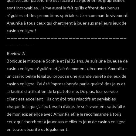
qualité. Leur plateforme est facile à naviguer et les graphismes
sont incroyables. J’aime aussi le fait qu’ils offrent des bonus
réguliers et des promotions spéciales. Je recommande vivement
AmunRa à tous ceux qui cherchent à jouer aux meilleurs jeux de
casino en ligne!
—————————————————————————————————
———————
Review 2:
Bonjour, je m’appelle Sophie et j’ai 32 ans. Je suis une joueuse de
casino en ligne régulière et j’ai récemment découvert AmunRa –
un casino belge légal qui propose une grande variété de jeux de
casino en ligne. J’ai été impressionnée par la qualité des jeux et
la facilité d’utilisation de la plateforme. De plus, leur service
client est excellent – ils ont été très réactifs et serviables
chaque fois que j’ai eu besoin d’aide. Je suis vraiment satisfaite
de mon expérience avec AmunRa et je le recommande à tous
ceux qui cherchent à jouer aux meilleurs jeux de casino en ligne
en toute sécurité et légalement.