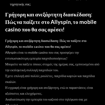
τηχνητικής σας;
Γρήγορη και ανεξάρτητη διασκέδαση:
Πώς να παίξετε στο Allyspin, το mobile
casino που θα σας αρέσει!
Γρήγορη και ανεξάρτητη διασκέδαση: Πώς να παίξετε στο
Allyspin, το mobile casino που θα σας αρέσει!
Allyspin είναι το mobile casino που σας προσφέρει την
εντυπωσιακότερη εμπειρία παιχνιδιοποιήσεως!
Μπορείτε να παίξετε όποιες στιγμές της ημέρας σας, εμπνευσμένοι από
την εκπληκτική συλλογή παιχνιδιών του.
Έχετε επιλογή από πολλές ρουλέτες, παιχνίδια καρτών και παιχνίδια
σκαλών.
Η εγγραφή είναι γρήγορη και ανεξάρτητη, ενώ οι παραστάσεις είναι
αξιόπιστες και ελεγχόμενες.
Αναδιατύπωση την εμπειρία του καζινού στο τηλέφωνο σας με