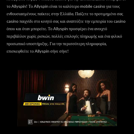
το Allyspin! Το Allyspin είναι το καλύτερο mobile casino για τους
ενθουσιασμένους παίκτες στην Ελλάδα. Παίζετε το προτιμημένο σας
casino παιχνίδι στο κινητό σας και αναπτύξτε την εμπειρία του casino
όπου και όταν μπορείτε. Το Allyspin προσφέρει ένα ανοιχτό
περιβάλλον χωρίς ρισκών, πολλές επιλογές πληρωμής και ένα φιλικό
προσωπικό υποστήριξης. Για την περισσότερη πληροφορία,
επισκεφθείτε το Allyspin σήνε σήνε!