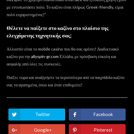
με εντυπωσιάσει πολύ. Το καζίνο είναι πλήρως Greek-friendly, είμαι
πολύ ευχαριστημένος!”
Θέλετε να παίξετε στο καζίνο στο πλαίσιο της
ελεγχόμενης τηχνητικής σας;
Αλλυσπίν είναι το mobile casino που θα σας αρέσει! Διαδικτυακό
καζίνο για την
allyspin-gr.com
Ελλάδα, με πρόσβαση εύκολη και
ασφαλής από όλες τις συσκευές.
Παίξτε τώρα και αναζητήστε τα περισσότερα από τα παιχνídιδα καζίνο
σας τα αγαπημένα, όπου και όταν επιθυμείτε!
Twitter
Facebook
Opens
Opens
in
in
a
a
new
new
Google+
Pinterest
Opens
Opens
window
window