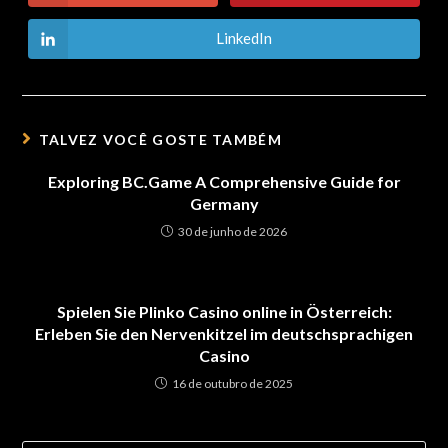
in
in
a
a
new
new
LinkedIn
Opens
window
window
in
a
new
window
TALVEZ VOCÊ GOSTE TAMBÉM
Exploring BC.Game A Comprehensive Guide for
Germany
30 de junho de 2026
Spielen Sie Plinko Casino online in Österreich:
Erleben Sie den Nervenkitzel im deutschsprachigen
Casino
16 de outubro de 2025