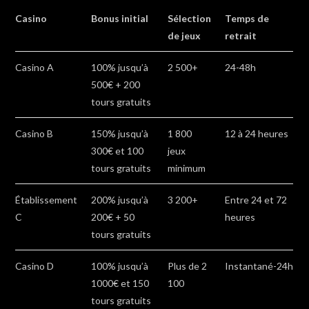
Casino
Bonus initial
Sélection
Temps de
de jeux
retrait
Casino A
100% jusqu’à
2 500+
24-48h
500€ + 200
tours gratuits
Casino B
150% jusqu’à
1 800
12 à 24 heures
300€ et 100
jeux
tours gratuits
minimum
Établissement
200% jusqu’à
3 200+
Entre 24 et 72
C
200€ + 50
heures
tours gratuits
Casino D
100% jusqu’à
Plus de 2
Instantané-24h
1000€ et 150
100
tours gratuits