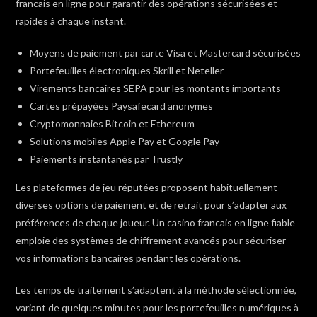
francais en ligne pour garantir des opérations sécurisées et
rapides à chaque instant.
Moyens de paiement par carte Visa et Mastercard sécurisées
Portefeuilles électroniques Skrill et Neteller
Virements bancaires SEPA pour les montants importants
Cartes prépayées Paysafecard anonymes
Cryptomonnaies Bitcoin et Ethereum
Solutions mobiles Apple Pay et Google Pay
Paiements instantanés par Trustly
Les plateformes de jeu réputées proposent habituellement
diverses options de paiement et de retrait pour s’adapter aux
préférences de chaque joueur. Un casino francais en ligne fiable
emploie des systèmes de chiffrement avancés pour sécuriser
vos informations bancaires pendant les opérations.
Les temps de traitement s’adaptent à la méthode sélectionnée,
variant de quelques minutes pour les portefeuilles numériques à