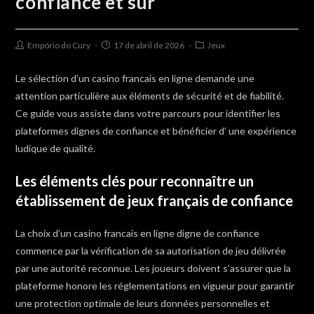
confiance et sûr
Post
Post
Post
Empório do Cury
17 de abril de 2026
Jeux
author:
published:
category:
Le sélection d’un casino francais en ligne demande une
attention particulière aux éléments de sécurité et de fiabilité.
Ce guide vous assiste dans votre parcours pour identifier les
plateformes dignes de confiance et bénéficier d’ une expérience
ludique de qualité.
Les éléments clés pour reconnaître un
établissement de jeux français de confiance
La choix d’un casino francais en ligne digne de confiance
commence par la vérification de sa autorisation de jeu délivrée
par une autorité reconnue. Les joueurs doivent s’assurer que la
plateforme honore les réglementations en vigueur pour garantir
une protection optimale de leurs données personnelles et