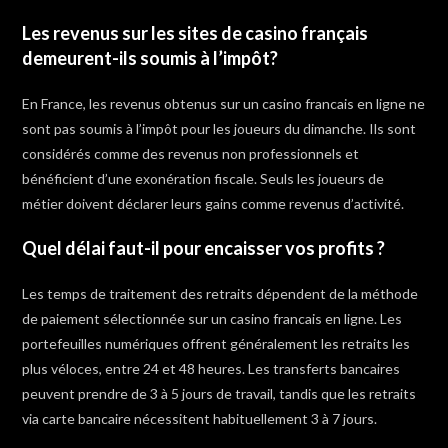
Les revenus sur les sites de casino français
demeurent-ils soumis à l’impôt?
En France, les revenus obtenus sur un casino francais en ligne ne
sont pas soumis à l’impôt pour les joueurs du dimanche. Ils sont
considérés comme des revenus non professionnels et
bénéficient d’une exonération fiscale. Seuls les joueurs de
métier doivent déclarer leurs gains comme revenus d’activité.
Quel délai faut-il pour encaisser vos profits ?
Les temps de traitement des retraits dépendent de la méthode
de paiement sélectionnée sur un casino francais en ligne. Les
portefeuilles numériques offrent généralement les retraits les
plus véloces, entre 24 et 48 heures. Les transferts bancaires
peuvent prendre de 3 à 5 jours de travail, tandis que les retraits
via carte bancaire nécessitent habituellement 3 à 7 jours.