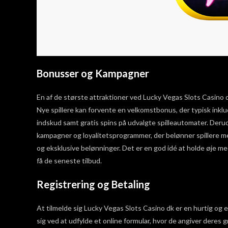
Bonusser og Kampagner
En af de største attraktioner ved Lucky Vegas Slots Casino
Nye spillere kan forvente en velkomstbonus, der typisk inkl
indskud samt gratis spins på udvalgte spilleautomater. Deru
kampagner og loyalitetsprogrammer, der belønner spillere me
og eksklusive belønninger. Det er en god idé at holde øje m
få de seneste tilbud.
Registrering og Betaling
At tilmelde sig Lucky Vegas Slots Casino dk er en hurtig og e
sig ved at udfylde et online formular, hvor de angiver deres