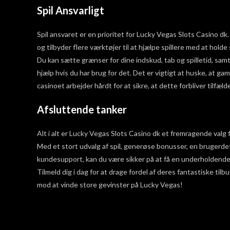
Spil Ansvarligt
Spil ansvaret er en prioritet for Lucky Vegas Slots Casino dk
og tilbyder flere værktøjer til at hjælpe spillere med at holde 
Du kan sætte grænser for dine indskud, tab og spilletid, samt 
hjælp hvis du har brug for det. Det er vigtigt at huske, at gam
casinoet arbejder hårdt for at sikre, at dette forbliver tilfældet
Afsluttende tanker
Alt i alt er Lucky Vegas Slots Casino dk et fremragende valg f
Med et stort udvalg af spil, generøse bonusser, en brugerd
kundesupport, kan du være sikker på at få en underholdende 
Tilmeld dig i dag for at drage fordel af deres fantastiske til
mod at vinde store gevinster på Lucky Vegas!