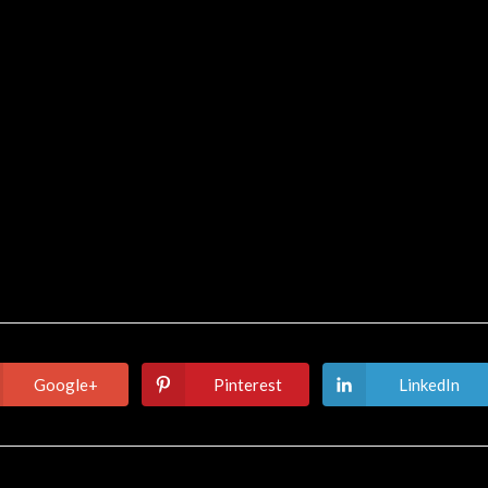
Google+
Pinterest
LinkedIn
Opens
Opens
Opens
in
in
in
a
a
a
new
new
new
window
window
window