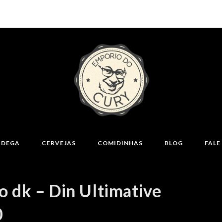
ADEGA
CERVEJAS
COMIDINHAS
BLOG
FAL
o dk – Din Ultimative
0