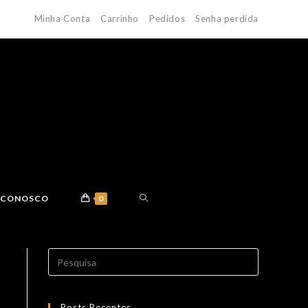
Minha Conta
Carrinho
Pedidos
Senha perdida
E CONOSCO
0
Search
for:
Posts Recentes