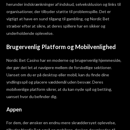
herunder indskrænkninger af indskud, selveksklusion og links til
organisationer, der tilbyder støtte til problemspille. Det er
vigtigt at have en sund tilgang til gambling, og Nordic Bet
stræber efter at sikre, at deres spillere har en sikker og
underholdende oplevelse.
Brugervenlig Platform og Mobilvenlighed
Nordic Bet Casino har en moderne og brugervenlig hjemmeside,
der gør det let at navigere mellem de forskellige sektioner.
Uanset om du er på desktop eller mobil, kan du finde dine
yndlingsspil og placere væddemål uden besvær. Deres
mobilvenlige platform sikrer, at du kan nyde spil og betting,
uanset hvor du befinder dig.
Appen
For dem, der ønsker en endnu mere skræddersyet oplevelse,
tilbyder Nordic Bet også en mobilapp, der kan downloades til