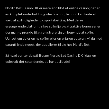
Nordic Bet Casino DK er mere end blot et online casino; det er
en komplet underholdningsdestination, hvor du kan finde et
væld af spilmuligheder og sportsbetting. Med deres
engagerende platform, sikre spilmiljø og attraktive bonusser er
der mange grunde til at registrere sig og begynde at spille.
Uanset om du er en ny spiller eller en erfaren veteran, vil du med
garanti finde noget, der appellerer til dig hos Nordic Bet.
Så hvad venter du på? Besøg Nordic Bet Casino DK i dag, og
oplev alt det spændende, de har at tilbyde!