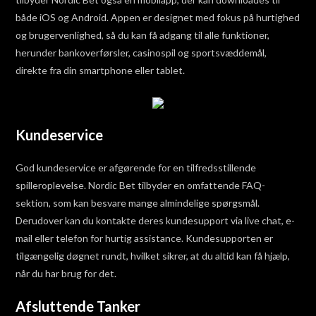
både iOS og Android. Appen er designet med fokus på hurtighed
og brugervenlighed, så du kan få adgang til alle funktioner,
herunder bankoverførsler, casinospil og sportsvæddemål,
direkte fra din smartphone eller tablet.
Kundeservice
God kundeservice er afgørende for en tilfredsstillende
spilleroplevelse. Nordic Bet tilbyder en omfattende FAQ-
sektion, som kan besvare mange almindelige spørgsmål.
Derudover kan du kontakte deres kundesupport via live chat, e-
mail eller telefon for hurtig assistance. Kundesupporten er
tilgængelig døgnet rundt, hvilket sikrer, at du altid kan få hjælp,
når du har brug for det.
Afsluttende Tanker