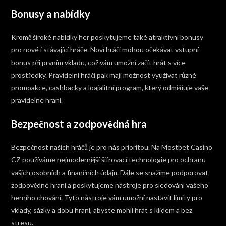
Bonusy a nabídky
Kromě široké nabídky her poskytujeme také atraktivní bonusy
pro nové i stávající hráče. Noví hráči mohou očekávat vstupní
bonus při prvním vkladu, což vám umožní začít hrát s více
prostředky. Pravidelní hráči pak mají možnost využívat různé
promoakce, cashbacky a loajalitní program, který odměňuje vaše
pravidelné hraní.
Bezpečnost a zodpovědná hra
Bezpečnost našich hráčů je pro nás prioritou. Na Mostbet Casino
CZ používáme nejmodernější šifrovací technologie pro ochranu
vašich osobních a finančních údajů. Dále se snažíme podporovat
zodpovědné hraní a poskytujeme nástroje pro sledování vašeho
herního chování. Tyto nástroje vám umožní nastavit limity pro
vklady, sázky a dobu hraní, abyste mohli hrát s klidem a bez
stresu.