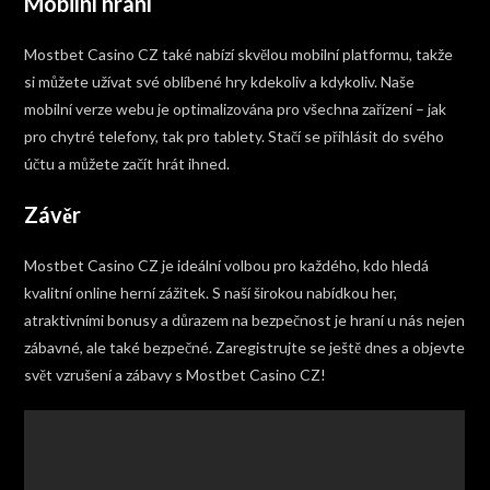
Mobilní hraní
Mostbet Casino CZ také nabízí skvělou mobilní platformu, takže
si můžete užívat své oblíbené hry kdekoliv a kdykoliv. Naše
mobilní verze webu je optimalizována pro všechna zařízení – jak
pro chytré telefony, tak pro tablety. Stačí se přihlásit do svého
účtu a můžete začít hrát ihned.
Závěr
Mostbet Casino CZ je ideální volbou pro každého, kdo hledá
kvalitní online herní zážitek. S naší širokou nabídkou her,
atraktivními bonusy a důrazem na bezpečnost je hraní u nás nejen
zábavné, ale také bezpečné. Zaregistrujte se ještě dnes a objevte
svět vzrušení a zábavy s Mostbet Casino CZ!