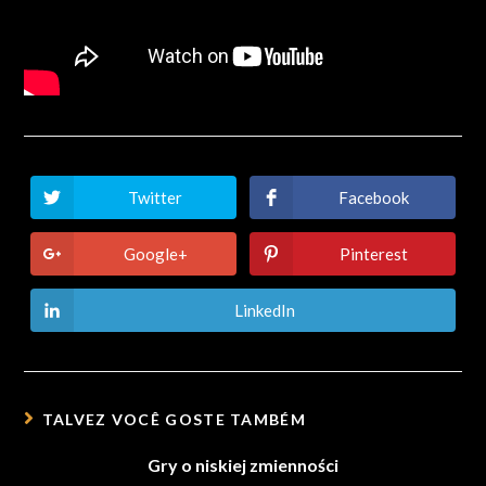
Twitter
Facebook
Opens
Opens
in
in
a
a
new
new
Google+
Pinterest
Opens
Opens
window
window
in
in
a
a
new
new
LinkedIn
Opens
window
window
in
a
new
window
TALVEZ VOCÊ GOSTE TAMBÉM
Gry o niskiej zmienności