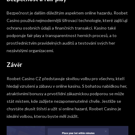
Bezpečnost je dalším důležitým aspektem online hazardu. Roobet
Casino používá nejmodernější šifrovací technologie, které zajišťují
ochranu osobních údajů a finančních transakcí. Kasino také
podporuje fair play a transparentnost herních procesů, a to
prostřednictvím pravidelných auditů a testování svých her
nezávislými organizacemi.
Závěr
Roobet Casino CZ představuje skvělou volbu pro všechny, kteří
hledají vzrušení a zábavu v online kasinu. S bohatou nabídkou her,
atraktivními bonusy a prvotřídní zákaznickou podporou se může
stát místem, kde zažijete nezapomenutelné chvíle. Jestliže se
chystáte zkusit štěstí a užít si online hazard, Roobet Casino je
ideální volbou, kterou byste měli zvážit.