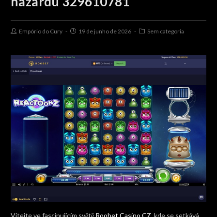
hazardu 329610781
Post
Post
Post
Empório do Cury
19 de junho de 2026
Sem categoria
author:
published:
category:
Vítejte ve fascinujícím světě
Roobet Casino CZ
, kde se setkává