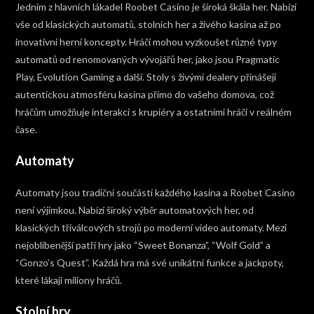
Jedním z hlavních lákadel Roobet Casino je široká škála her. Nabízí
vše od klasických automatů, stolních her a živého kasina až po
inovativní herní koncepty. Hráči mohou vyzkoušet různé typy
automatů od renomovaných vývojářů her, jako jsou Pragmatic
Play, Evolution Gaming a další. Stoly s živými dealery přinášejí
autentickou atmosféru kasina přímo do vašeho domova, což
hráčům umožňuje interakci s krupiéry a ostatními hráči v reálném
čase.
Automaty
Automaty jsou tradiční součástí každého kasina a Roobet Casino
není výjimkou. Nabízí široký výběr automatových her, od
klasických tříválcových strojů po moderní video automaty. Mezi
nejoblíbenější patří hry jako “Sweet Bonanza”, “Wolf Gold” a
“Gonzo’s Quest”. Každá hra má své unikátní funkce a jackpoty,
které lákají miliony hráčů.
Stolní hry