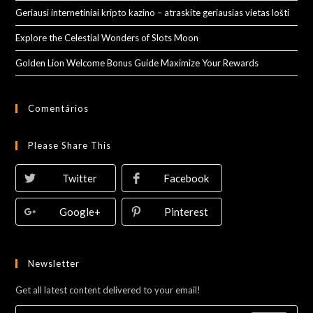
Geriausi internetiniai kripto kazino – atraskite geriausias vietas lošti
Explore the Celestial Wonders of Slots Moon
Golden Lion Welcome Bonus Guide Maximize Your Rewards
Comentários
Please Share This
Twitter
Facebook
Google+
Pinterest
Newsletter
Get all latest content delivered to your email!