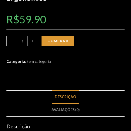
R$
59.90
Mouse
-
+
COMPRAR
Sem
Fio
Recarregável
Categoria:
Sem categoria
Wireles
Optico
Led
Rgb
DESCRIÇÃO
Ergonômico
quantidade
AVALIAÇÕES (0)
Descrição