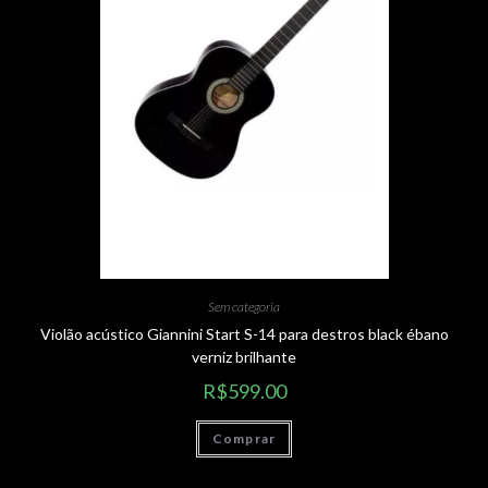
Sem categoria
Violão acústico Giannini Start S-14 para destros black ébano
verniz brilhante
R$
599.00
Comprar