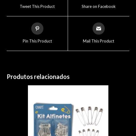
a
a
Tweet This Product
Share on Facebook
new
new
window
window
Opens
Opens
in
in
a
a
Pin This Product
Mail This Product
new
new
window
window
Produtos relacionados