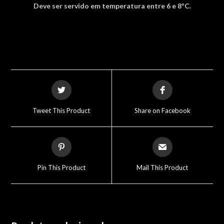
Deve ser servido em temperatura entre 6 e 8ºC.
Opens
Opens
in
in
a
a
Tweet This Product
Share on Facebook
new
new
window
window
Opens
Opens
in
in
a
a
Pin This Product
Mail This Product
new
new
window
window