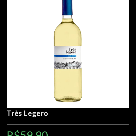
🔍
Très Legero
R$
59.90