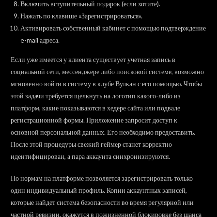
Включить вступительный подарок (если хотите).
Нажать по клавише «Зарегистрироваться».
Активировать собственный кабинет с помощью подтверждение
e-mail адреса.
Если уже имеется у клиента существует учетная запись в
социальной сети, мессенджере либо поисковой системе, возможно
мгновенно войти в систему в клубе Вулкан с его помощью. Чтобы
этой задачи требуется щелкнуть на логотип какого-либо из
платформ, какие показываются в хедере сайта или подвале
регистрационной формы. Приложение запросит доступ к
основной персональной данных. Его необходимо предоставить.
После этой процедуры свежий геймер станет корректно
идентифицирован, а пара аккаунта синхронизируются.
По нормам на платформе позволяется зарегистрировать только
один индивидуальный профиль. Копии аккаунтных записей,
которые найдет система безопасности во время регулярной или
частной ревизии, окажутся в пожизненной блокировке без шанса