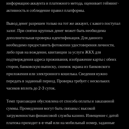
информацию аккаунта и платежного метода, оценивает гейминг-
активность и соблюдение правил платформы.
Вывод денег разрешен только на тот же аккаунт, с какого поступал
залог. При снятии крупных денег может быть необходима
дополнительная проверка идентификация. Для данного
необходимо предоставить фотокопии удостоверения личности,
либо прав на вождение, квитанции за услуги ЖКХ для
подтверждения адреса проживания, изображение карты с обеих
сторон, банковскую выписку, снимок экрана из банковского
приложения или электронного кошелька. Сведения нужно
передать в заданный период. Проверка требует с нескольких
часиков вплоть до 2-3 суток.
Темп транзакции обусловлена от способа оплаты и заказанной
суммы. Промедления могут быть связаны с высокой
загруженностью финансовой службы казино. Извещение с датой
платежа приходит в e-mail или на мобильный номер, заданные