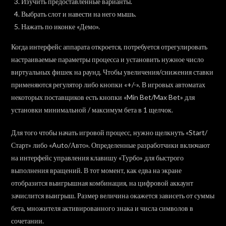
Изучить предоставленные варианты.
Выбрать слот и навести на него мышь.
Нажать по иконке «Демо».
Когда интерфейс аппарата откроется, потребуется отрегулировать
настраиваемые параметры процесса и установить нужное число
виртуальных фишек на раунд. Чтобы увеличения/снижения ставки
применяются регулятор либо кнопки «+/-». В игровых автоматах
некоторых поставщиков есть кнопки «Min Bet/Max Bet» для
установки минимальной / максимум бета в 1 щелчок.
Для того чтобы начать игровой процесс, нужно щелкнуть «Start/
Старт» либо «Auto/Авто». Определенные разработчики включают
на интерфейс управления клавишу «Турбо» для быстрого
выполнения вращений. В тот момент, как едва на экране
отобразится выигрышная комбинация, на цифровой аккаунт
зачислится выигрыш. Размер величина окажется зависеть от суммы
бета, множителя активированного знака и числа символов в
сочетании.