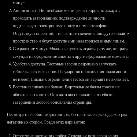
минус.
Анонимность Нет необходимости регистрировать аккаунт,
проходить авторизацию, подтверждение личности,
подтверждать электронную почту и номер телефона.
Отсутствует опасений, что частные сведения попадут в онлайн-
пространство и будут доступными неавторизованным лицам.
Сохранение минут. Можно запустить играть сразу же, не тратя
секунды на оформление анкеты и другие формальные моменты.
Удобство доступа. Тестовые версии разрешено запускать
геймеры всех возрастов. Государство проживания значимости
не имеет. Никаких ограничений тестовый вариант не включает.
Восстанавливаемый баланс. Виртуальные баллы совсем не
обязательно копить. Они авто восстанавливают себя по
завершении любого обновления страницы.
Несмотря на изобилие достоинств, бесплатные игры содержат ряд
негативных сторон. Среди этих вариантов:
Отсутствие настоящих побед. Денежные вознаграждения