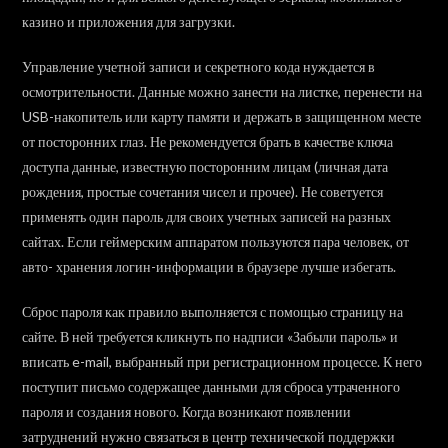
казино и приложения для загрузки.
Управление учетной записи и секретного кода нуждается в
осмотрительности. Данные можно занести на листке, перенести на
USB-накопитель или карту памяти и держать в защищенном месте
от посторонних глаз. Не рекомендуется брать в качестве ключа
доступа данные, известную посторонним лицам (личная дата
рождения, простые сочетания чисел и прочее). Не советуется
применять один пароль для своих учетных записей на разных
сайтах. Если геймерским аппаратом пользуются пара человек, от
авто- хранения логин-информации в браузере лучше избегать.
Сброс пароля как правило выполняется с помощью страницу на
сайте. В ней требуется кликнуть по надписи «Забыли пароль» и
вписать e-mail, выбранный при регистрационном процессе. К него
поступит письмо содержащее данными для сброса утраченного
пароля и создания нового. Когда возникают появлении
затруднений нужно связаться в центр технической поддержки