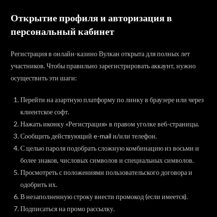
Открытие профиля и авторизация в
персональный кабинет
Регистрация в онлайн-казино Вулкан открыта для полных лет
участников. Чтобы правильно зарегистрировать аккаунт, нужно
осуществить эти шаги:
Перейти на азартную платформу по линку в браузере или через
клиентское софт.
Нажать иконку «Регистрация» в правом уголке веб-страницы.
Сообщить действующий e-mail и/или телефон.
С целью пароля подобрать сложную комбинацию из восьми и
более знаков, числовых символов и специальных символов.
Просмотреть с положениями пользовательского договора и
одобрить их.
В незаполненную строку внести промокод (если имеется).
Подписаться на промо рассылку.