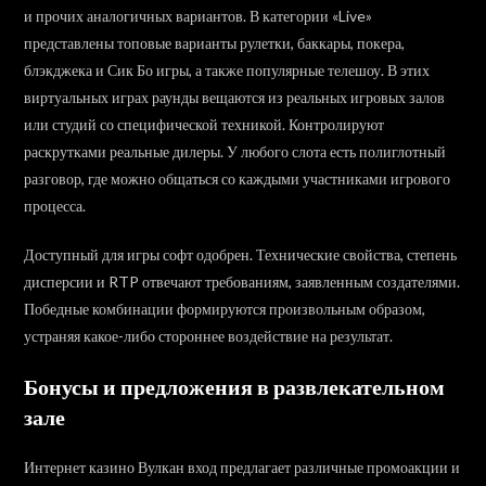
и прочих аналогичных вариантов. В категории «Live»
представлены топовые варианты рулетки, баккары, покера,
блэкджека и Сик Бо игры, а также популярные телешоу. В этих
виртуальных играх раунды вещаются из реальных игровых залов
или студий со специфической техникой. Контролируют
раскрутками реальные дилеры. У любого слота есть полиглотный
разговор, где можно общаться со каждыми участниками игрового
процесса.
Доступный для игры софт одобрен. Технические свойства, степень
дисперсии и RTP отвечают требованиям, заявленным создателями.
Победные комбинации формируются произвольным образом,
устраняя какое-либо стороннее воздействие на результат.
Бонусы и предложения в развлекательном
зале
Интернет казино Вулкан вход предлагает различные промоакции и