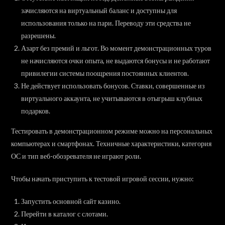
зачисляются на виртуальный баланс и доступны для
использования только на пари. Переводу эти средства не
разрешены.
Азарт без премий и льгот. Во момент демонстрационных туров
не начисляются очки опыта, не выдаются бонусы и не работают
привилегии системы поощрения постоянных клиентов.
Не действует использовать бонусов. Ставки, совершенные из
виртуального аккаунта, не учитываются в отыгрыш клубных
подарков.
Тестировать в демонстрационном режиме можно на персональных
компьютерах и смартфонах. Техничные характеристики, категория
ОС и тип веб-обозревателя не играют роли.
Чтобы начать приступить к тестовой игровой сессии, нужно:
Запустить основной сайт казино.
Перейти в каталог с слотами.