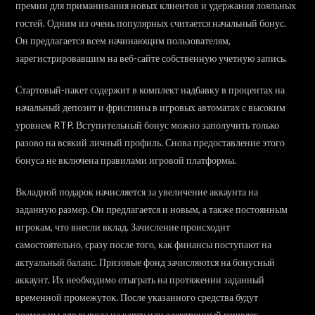
премии для приманивания новых клиентов и удержания лояльных
гостей. Одним из очень популярных считается начальный бонус.
Он предлагается всем начинающим пользователям,
зарегистрировавшим на веб-сайте собственную учетную запись.
Стартовый-пакет содержит в комплект надбавку в процентах на
начальный депозит и фриспины в игровых автоматах с высоким
уровнем RTP. Вступительный бонус можно заполучить только
разово на всякий личный профиль. Снова предоставление этого
бонуса не включена правилами игровой платформы.
Вкладной подарок начисляется за увеличение аккаунта на
заданную размер. Он предлагается и новым, а также постоянным
игрокам, что внесли вклад. Зачисление происходит
самостоятельно, сразу после того, как финансы поступают на
актуальный баланс. Призовые фонд зачисляются на бонусный
аккаунт. Их необходимо отыграть на протяжении заданный
временной промежуток. После указанного средства будут
возможны для вывода на карту или электронный кошелек.