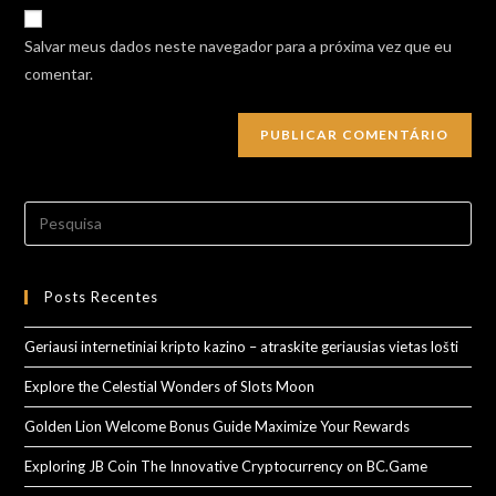
website
comment
URL
Salvar meus dados neste navegador para a próxima vez que eu
(optional)
comentar.
Search
for:
Posts Recentes
Geriausi internetiniai kripto kazino – atraskite geriausias vietas lošti
Explore the Celestial Wonders of Slots Moon
Golden Lion Welcome Bonus Guide Maximize Your Rewards
Exploring JB Coin The Innovative Cryptocurrency on BC.Game